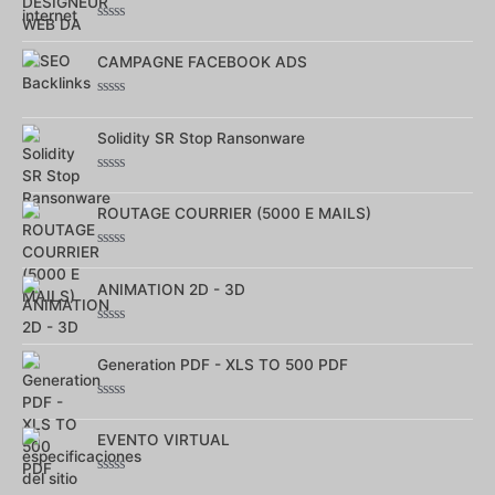
5
Note
0
CAMPAGNE FACEBOOK ADS
sur
5
Note
0
Solidity SR Stop Ransonware
sur
5
Note
0
ROUTAGE COURRIER (5000 E MAILS)
sur
5
Note
0
ANIMATION 2D - 3D
sur
5
Note
0
Generation PDF - XLS TO 500 PDF
sur
5
Note
0
EVENTO VIRTUAL
sur
5
Note