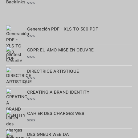
Note
0
sur
5
Generación PDF - XLS TO 500 PDF
Note
0
GDPR EU AMO MISE EN OEUVRE
sur
5
Note
0
DIRECTRICE ARTISTIQUE
sur
5
Note
0
CREATING A BRAND IDENTITY
sur
5
Note
0
CAHIER DES CHARGES WEB
sur
5
Note
0
DESIGNEUR WEB DA
sur