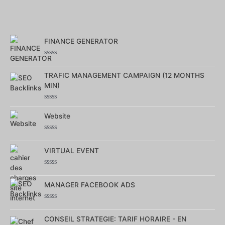
FINANCE GENERATOR
Note
0
TRAFIC MANAGEMENT CAMPAIGN (12 MONTHS
sur
5
MIN)
Note
0
Website
sur
5
Note
0
VIRTUAL EVENT
sur
5
Note
0
MANAGER FACEBOOK ADS
sur
5
Note
0
CONSEIL STRATEGIE: TARIF HORAIRE - EN
sur