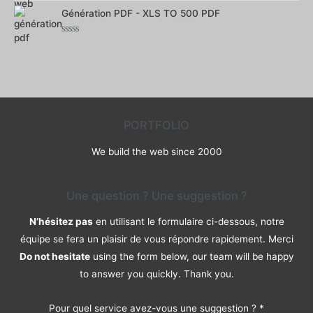
0
Génération PDF - XLS TO 500 PDF
sur
5
Note
0
sur
5
PORTFOLIO
We build the web since 2000
Une question ? Une suggestion ?
N’hésitez pas
en utilisant le formulaire ci-dessous, notre
équipe se fera un plaisir de vous répondre rapidement. Merci
Do not hesitate
using the form below, our team will be happy
to answer you quickly. Thank you.
Pour quel service avez-vous une suggestion ?
*