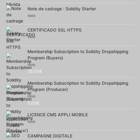
Note
0
Note de cadrage : Solidity Starter
sur
5
Note
0
CERTIFICADO SSL HTTPS
sur
5
Note
0
Membership Subscription to Solidity Dropshipping
sur
5
Program (Buyers)
Note
25,00
€
0
sur
Membership Subscription to Solidity Dropshipping
5
Program (Producer)
Note
5,00
€
0
sur
LICENCE CMS APPLI MOBILE
5
Note
0
CAMPAGNE DIGITALE
sur
5