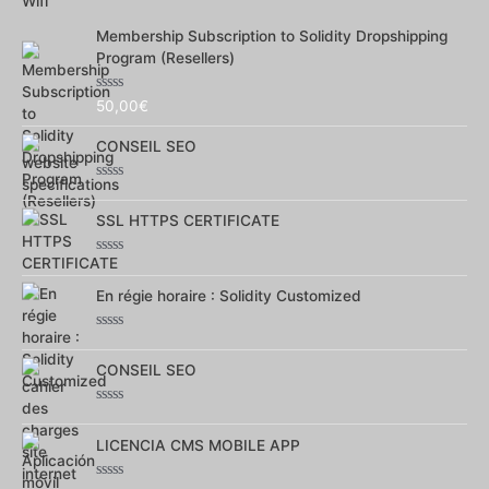
5
Membership Subscription to Solidity Dropshipping
Program (Resellers)
Note
50,00
€
0
sur
CONSEIL SEO
5
Note
0
SSL HTTPS CERTIFICATE
sur
5
Note
0
En régie horaire : Solidity Customized
sur
5
Note
0
CONSEIL SEO
sur
5
Note
0
LICENCIA CMS MOBILE APP
sur
5