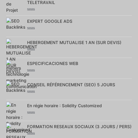
5
TELETRAVAIL
Note
0
EXPERT GOOGLE ADS
sur
5
Note
0
HEBERGEMENT MUTUALISE 1 AN (SUR DEVIS)
sur
5
Note
0
ESPECIFICACIONES WEB
sur
5
Note
0
CONSEIL RÉFÉRENCEMENT (SEO) 5 JOURS
sur
5
Note
0
En régie horaire : Solidity Customized
sur
5
Note
0
FORMATION RESEAUX SOCIAUX (3 JOURS / PERS)
sur
5