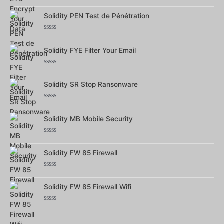
Note
0
Solidity PEN Test de Pénétration
sur
5
Note
0
Solidity FYE Filter Your Email
sur
5
Note
0
Solidity SR Stop Ransonware
sur
5
Note
0
Solidity MB Mobile Security
sur
5
Note
0
Solidity FW 85 Firewall
sur
5
Note
0
Solidity FW 85 Firewall Wifi
sur
5
Note
0
sur