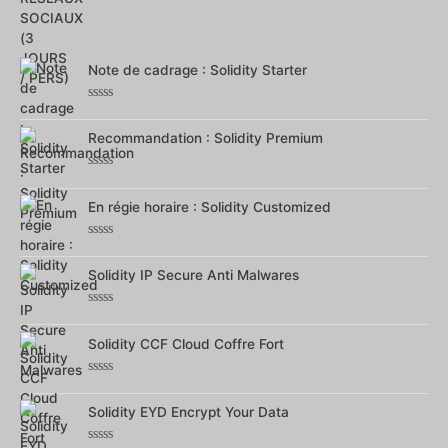
Note
0
sur
5
Note de cadrage : Solidity Starter
Note
0
Recommandation : Solidity Premium
sur
5
Note
0
En régie horaire : Solidity Customized
sur
5
Note
0
Solidity IP Secure Anti Malwares
sur
5
Note
0
Solidity CCF Cloud Coffre Fort
sur
5
Note
0
Solidity EYD Encrypt Your Data
sur
5