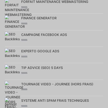
FORFAIT MAINTENANCE WEBMASTERING
Note
0
sur
FINANCE GENERATOR
5
Note
0
sur
CAMPAGNE FACEBOOK ADS
5
Note
0
sur
EXPERTO GOOGLE ADS
5
Note
0
sur
TIP ADVICE (SEO) 5 DAYS
5
Note
0
sur
TOURNAGE VIDEO - JOURNEE (HORS FRAIS)
5
Note
0
sur
SYSTEME ANTI SPAM FRAIS TECHNIQUES
5