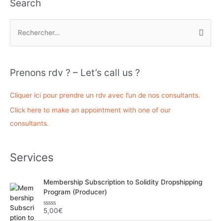
Search
R
e
c
h
Prenons rdv ? – Let’s call us ?
e
r
Cliquer ici pour prendre un rdv avec l’un de nos consultants.
c
Click here to make an appointment with one of our
h
consultants.
e
r
Services
:
Membership Subscription to Solidity Dropshipping
Program (Producer)
5,00
€
N
o