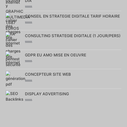
DIA
Note
0
CONSEIL EN STRATEGIE DIGITALE TARIF HORAIRE
sur
5
Note
0
sur
CONSULTING STRATEGIE DIGITALE (1 JOUR/PERS)
5
Note
0
sur
GDPR EU AMO MISE EN OEUVRE
5
Note
0
sur
CONCEPTEUR SITE WEB
5
Note
0
sur
DISPLAY ADVERTISING
5
Note
0
sur
5