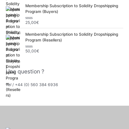
t
Membership Subscription to Solidity Dropshipping
e
0
Program (Buyers)
s
u
r
25,00
€
N
5
o
t
Membership Subscription to Solidity Dropshipping
e
0
Program (Resellers)
s
u
r
50,00
€
N
5
o
t
e
0
Une question ?
s
u
r
5
Tel
/ +44 (0) 560 384 6936