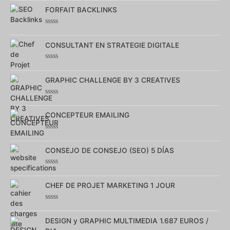
0
sur
FORFAIT BACKLINKS
5
Note
0
sur
CONSULTANT EN STRATEGIE DIGITALE
5
Note
0
sur
GRAPHIC CHALLENGE BY 3 CREATIVES
5
Note
0
sur
CONCEPTEUR EMAILING
5
Note
0
sur
CONSEJO DE CONSEJO (SEO) 5 DÍAS
5
Note
0
sur
CHEF DE PROJET MARKETING 1 JOUR
5
Note
0
sur
DESIGN y GRAPHIC MULTIMEDIA 1.687 EUROS /
5