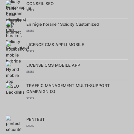
sur
CONSEIL SEO
5
Note
0
sur
En régie horaire : Solidity Customized
5
Note
0
sur
LICENCE CMS APPLI MOBILE
5
Note
0
sur
LICENSE CMS MOBILE APP
5
Note
0
sur
TRAFFIC MANAGEMENT MULTI-SUPPORT
5
CAMPAIGN (3)
Note
0
sur
5
PENTEST
Note