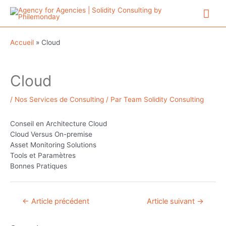
Aller
Me
au
contenu
prin
Accueil
»
Cloud
Cloud
/
Nos Services de Consulting
/ Par
Team Solidity Consulting
Conseil en Architecture Cloud
Cloud Versus On-premise
Asset Monitoring Solutions
Tools et Paramètres
Bonnes Pratiques
Navigation
←
Article précédent
Article suivant
→
de
l’article