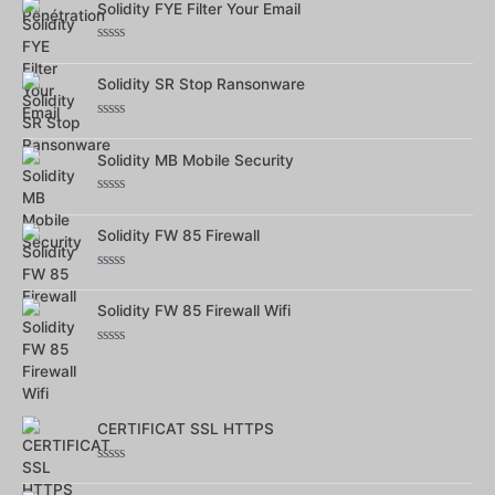
sur
Solidity FYE Filter Your Email
5
Note
0
sur
Solidity SR Stop Ransonware
5
Note
0
sur
Solidity MB Mobile Security
5
Note
0
sur
Solidity FW 85 Firewall
5
Note
0
sur
Solidity FW 85 Firewall Wifi
5
Note
0
sur
5
CERTIFICAT SSL HTTPS
Note
0