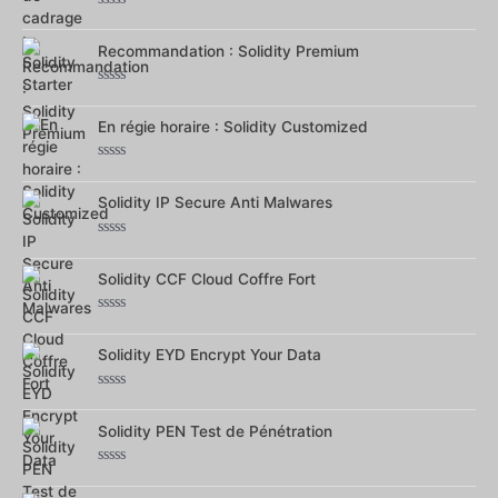
Note
0
sur
Recommandation : Solidity Premium
5
Note
0
sur
En régie horaire : Solidity Customized
5
Note
0
sur
Solidity IP Secure Anti Malwares
5
Note
0
sur
Solidity CCF Cloud Coffre Fort
5
Note
0
sur
Solidity EYD Encrypt Your Data
5
Note
0
sur
Solidity PEN Test de Pénétration
5
Note
0