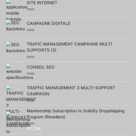
sur
SITE INTERNET
5
Note
0
sur
CAMPAGNE DIGITALE
5
Note
0
sur
TRAFIC MANAGEMENT CAMPAGNE MULTI
5
SUPPORTS (3)
Note
0
CONSEIL SEO
sur
5
Note
0
sur
TRAFFIC MANAGEMENT 3 MULTI-SUPPORT
5
CAMPAIGN
Note
0
Membership Subscription to Solidity Dropshipping
sur
Program (Resellers)
5
50,00
€
Note
0