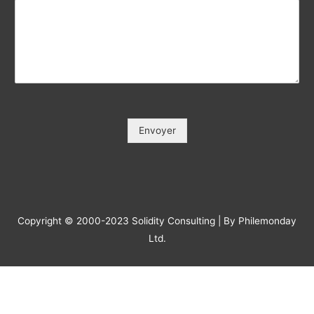
Votre Tél / Your Phone (*)
*
Votre e-mail / Your E-mail (*)
*
Veuillez saisir votre e-mail, afin que nous puissions vous
contacter pour le suivi.
Objet / Subject (*)
*
Message
*