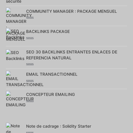
Note
0
sur
COMMUNITY MANAGER : PACKAGE MENSUEL
5
Note
0
sur
BACKLINKS PACKAGE
5
Note
0
sur
SEO 30 BACKLINKS ENTRANTES ENLACES DE
5
REFERENCIA NATURAL
Note
0
EMAIL TRANSACTIONNEL
sur
5
Note
0
sur
CONCEPTEUR EMAILING
5
Note
0
sur
5
Note de cadrage : Solidity Starter