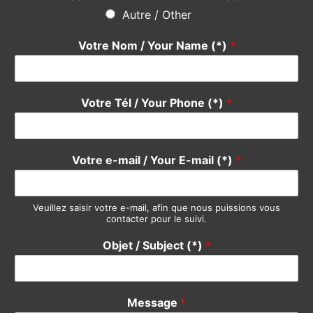
N’hésitez pas
en utilisant le formulaire ci-dessous, notre
équipe se fera un plaisir de vous répondre rapidement. Merci
Do not hesitate
using the form below, our team will be happy
to answer you quickly. Thank you.
Pour quel service avez-vous une suggestion ?
*
Devis / Quote - Appel d'offre
Acheter / Buy
Vendre / Sell
Prendre un rdv / Meeting
Support Clients / Customers Support
Autre / Other
Votre Nom / Your Name (*)
*