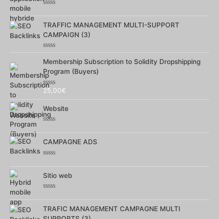
Note
0
sur
TRAFFIC MANAGEMENT MULTI-SUPPORT
5
CAMPAIGN (3)
Note
0
Membership Subscription to Solidity Dropshipping
sur
Program (Buyers)
5
25,00
€
Note
0
sur
Website
5
Note
0
sur
CAMPAGNE ADS
5
Note
0
sur
Sitio web
5
Note
0
sur
TRAFIC MANAGEMENT CAMPAGNE MULTI
5
SUPPORTS (3)