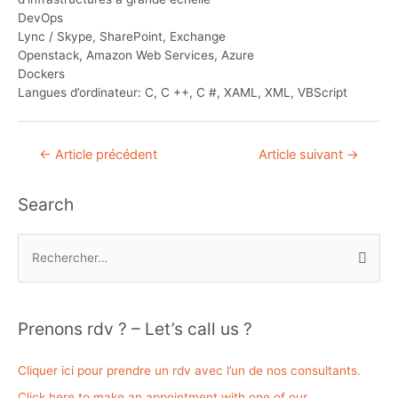
DevOps
Lync / Skype, SharePoint, Exchange
Openstack, Amazon Web Services, Azure
Dockers
Langues d’ordinateur: C, C ++, C #, XAML, XML, VBScript
Navigation
←
Article précédent
Article suivant
→
de
l’article
Search
R
e
c
h
Prenons rdv ? – Let’s call us ?
e
r
Cliquer ici pour prendre un rdv avec l’un de nos consultants.
c
Click here to make an appointment with one of our