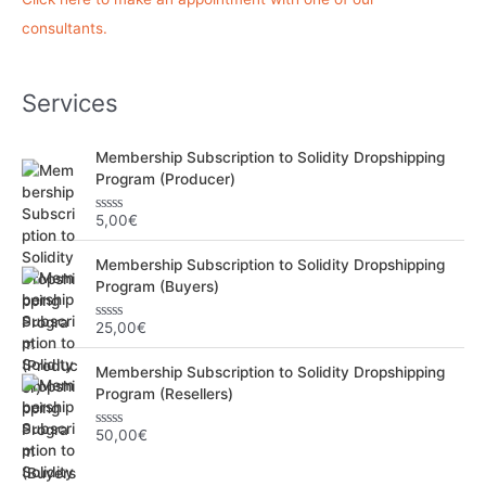
h
consultants.
e
r
Services
:
Membership Subscription to Solidity Dropshipping
Program (Producer)
5,00
€
N
o
t
Membership Subscription to Solidity Dropshipping
e
0
Program (Buyers)
s
u
r
25,00
€
N
5
o
t
Membership Subscription to Solidity Dropshipping
e
0
Program (Resellers)
s
u
r
50,00
€
N
5
o
t
e