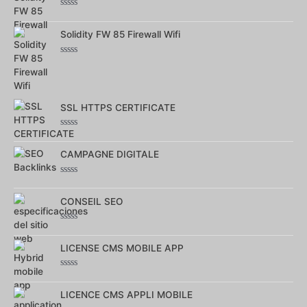
Note
0
sur
Solidity FW 85 Firewall Wifi
5
Note
0
sur
5
SSL HTTPS CERTIFICATE
Note
0
sur
CAMPAGNE DIGITALE
5
Note
0
sur
CONSEIL SEO
5
Note
0
sur
LICENSE CMS MOBILE APP
5
Note
0
sur
LICENCE CMS APPLI MOBILE
5