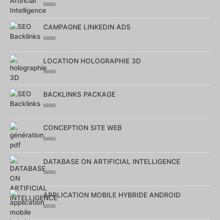
Note
0
sur
CAMPAGNE LINKEDIN ADS
5
Note
0
sur
LOCATION HOLOGRAPHIE 3D
5
Note
0
sur
BACKLINKS PACKAGE
5
Note
0
sur
CONCEPTION SITE WEB
5
Note
0
sur
DATABASE ON ARTIFICIAL INTELLIGENCE
5
Note
0
sur
APPLICATION MOBILE HYBRIDE ANDROID
5
Note