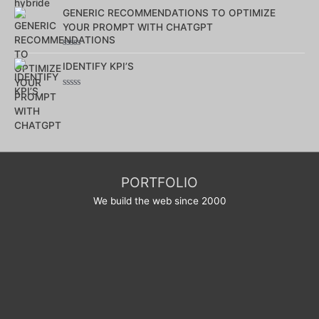
0
sur
GENERIC RECOMMENDATIONS TO OPTIMIZE
5
YOUR PROMPT WITH CHATGPT
Note
0
IDENTIFY KPI’S
sur
5
Note
0
sur
5
PORTFOLIO
We build the web since 2000