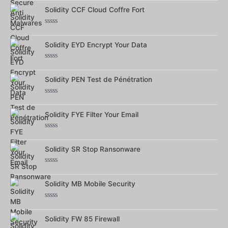
0
sur
Solidity CCF Cloud Coffre Fort
5
Note
0
sur
Solidity EYD Encrypt Your Data
5
Note
0
sur
Solidity PEN Test de Pénétration
5
Note
0
sur
Solidity FYE Filter Your Email
5
Note
0
sur
Solidity SR Stop Ransonware
5
Note
0
sur
Solidity MB Mobile Security
5
Note
0
sur
Solidity FW 85 Firewall
5