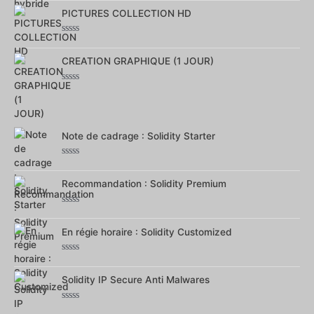
0
sur
PICTURES COLLECTION HD
5
Note
0
sur
CREATION GRAPHIQUE (1 JOUR)
5
Note
0
sur
5
Note de cadrage : Solidity Starter
Note
0
sur
Recommandation : Solidity Premium
5
Note
0
sur
En régie horaire : Solidity Customized
5
Note
0
sur
Solidity IP Secure Anti Malwares
5
Note