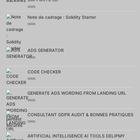
Note
0
Note de cadrage : Solidity Starter
sur
5
Note
0
sur
5
ADS GENERATOR
Note
0
sur
CODE CHECKER
5
Note
0
sur
GENERATE ADS WORDING FROM LANDING URL
5
Note
0
sur
CONSULTANT GDPR AUDIT & BONNES PRATIQUES
5
Note
0
sur
ARTIFICIAL INTELLIGENCE AI TOOLS DELIPMY
5