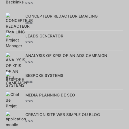
5
Note
0
sur
CONCEPTEUR REDACTEUR EMAILING
5
Note
0
sur
LEADS GENERATOR
5
Note
0
sur
ANALYSIS OF KPIS OF AN ADS CAMPAIGN
5
Note
0
sur
BESPOKE SYSTEMS
5
Note
0
sur
MEDIA PLANNING DE SEO
5
Note
0
sur
CREATION SITE WEB SIMPLE OU BLOG
5
Note