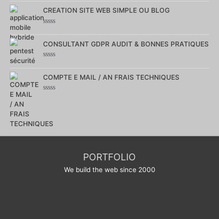
0
sur
CREATION SITE WEB SIMPLE OU BLOG
5
Note
0
sur
CONSULTANT GDPR AUDIT & BONNES PRATIQUES
5
Note
0
sur
COMPTE E MAIL / AN FRAIS TECHNIQUES
5
Note
0
sur
5
PORTFOLIO
We build the web since 2000