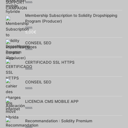
5
Note
0
sur
Membership Subscription to Solidity Dropshipping
5
Program (Producer)
5,00
€
Note
0
sur
CONSEIL SEO
5
Note
0
sur
CERTIFICADO SSL HTTPS
5
Note
0
sur
CONSEIL SEO
5
Note
0
sur
LICENCIA CMS MOBILE APP
5
Note
0
sur
Recommandation : Solidity Premium
5