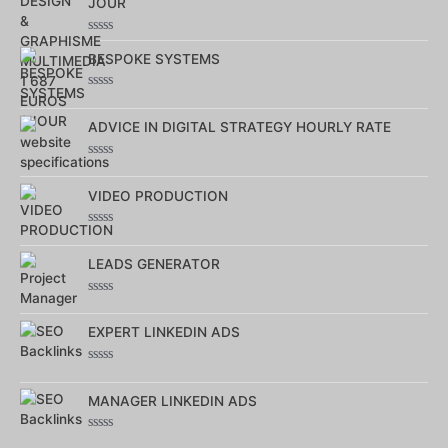
JOUR
Note
0
BESPOKE SYSTEMS
sur
5
Note
0
sur
ADVICE IN DIGITAL STRATEGY HOURLY RATE
5
Note
0
sur
VIDEO PRODUCTION
5
Note
0
sur
LEADS GENERATOR
5
Note
0
sur
EXPERT LINKEDIN ADS
5
Note
0
sur
MANAGER LINKEDIN ADS
5
Note