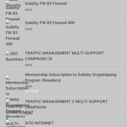
sur
Solidity FW 85 Firewall
5
Note
0
sur
Solidity FW 85 Firewall Wifi
5
Note
0
sur
5
TRAFFIC MANAGEMENT MULTI-SUPPORT
CAMPAIGN (3)
Note
0
Membership Subscription to Solidity Dropshipping
sur
Program (Resellers)
5
50,00
€
Note
0
sur
TRAFFIC MANAGEMENT 3 MULTI-SUPPORT
5
CAMPAIGN
Note
0
SITE INTERNET
sur