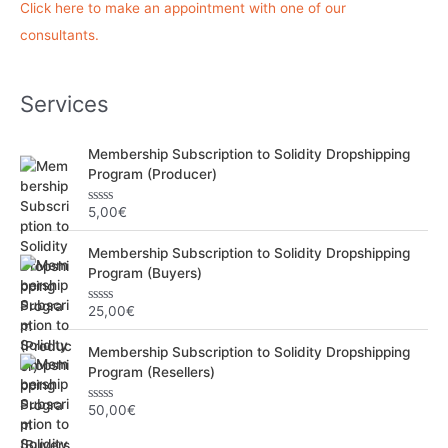
Click here to make an appointment with one of our
h
consultants.
e
r
Services
:
Membership Subscription to Solidity Dropshipping
Program (Producer)
5,00
€
N
o
t
Membership Subscription to Solidity Dropshipping
e
0
Program (Buyers)
s
u
r
25,00
€
N
5
o
t
Membership Subscription to Solidity Dropshipping
e
0
Program (Resellers)
s
u
r
50,00
€
N
5
o
t