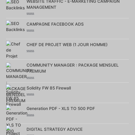
sur
WEBSITE TRAFFIC - E-MARKETING CAMPAIGN
5
MANAGEMENT
Note
0
CAMPAGNE FACEBOOK ADS
sur
5
Note
0
sur
CHEF DE PROJET WEB (1 JOUR HOMME)
5
Note
0
sur
COMMUNITY MANAGER : PACKAGE MENSUEL
5
PREMIUM
Note
0
Solidity FW 85 Firewall
sur
5
Note
0
sur
Generation PDF - XLS TO 500 PDF
5
Note
0
sur
DIGITAL STRATEGY ADVICE
5