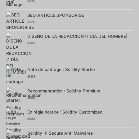
Note
0
sur
SEO ARTICLE SPONSORISE
5
Note
0
sur
DISEÑO DE LA REDACCIÓN (1 DÍA DEL HOMBRE)
5
Note
0
sur
5
Note de cadrage : Solidity Starter
Note
0
sur
Recommandation : Solidity Premium
5
Note
0
sur
En régie horaire : Solidity Customized
5
Note
0
sur
Solidity IP Secure Anti Malwares
5