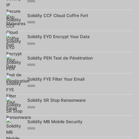
Note
0
sur
Solidity CCF Cloud Coffre Fort
5
Note
0
sur
Solidity EYD Encrypt Your Data
5
Note
0
sur
Solidity PEN Test de Pénétration
5
Note
0
sur
Solidity FYE Filter Your Email
5
Note
0
sur
Solidity SR Stop Ransonware
5
Note
0
sur
Solidity MB Mobile Security
5
Note
0