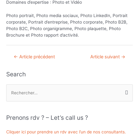
Domaines d’expertise : Photo et Vidéo
Photo portrait, Photo media sociaux, Photo LinkedIn, Portrait
corporate, Portrait d’entreprise, Photo corporate, Photo B2B,
Photo B2C, Photo organigramme, Photo plaquette, Photo
Brochure et Photo rapport d’activité.
Navigation
←
Article précédent
Article suivant
→
de
l’article
Search
R
e
c
h
Prenons rdv ? – Let’s call us ?
e
r
Cliquer ici pour prendre un rdv avec l’un de nos consultants.
c