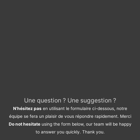
Une question ? Une suggestion ?
N’hésitez pas
en utilisant le formulaire ci-dessous, notre
équipe se fera un plaisir de vous répondre rapidement. Merci
Do not hesitate
using the form below, our team will be happy
to answer you quickly. Thank you.
Pour quel service avez-vous une suggestion ?
*
Devis / Quote - Appel d'offre
Acheter / Buy
Vendre / Sell