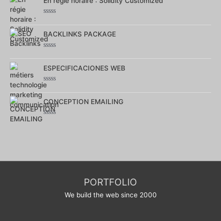
En régie horaire : Solidity Customized
5
Note
0
sur
BACKLINKS PACKAGE
5
Note
0
sur
ESPECIFICACIONES WEB
5
Note
0
sur
CONCEPTION EMAILING
5
Note
0
sur
5
PORTFOLIO
We build the web since 2000