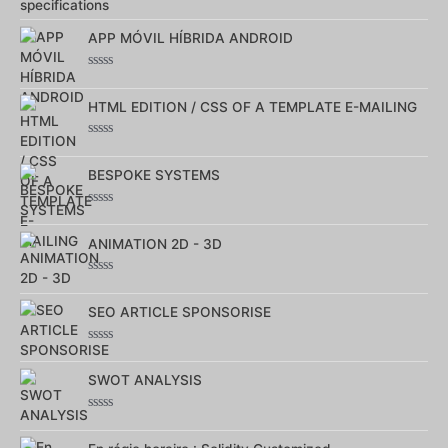
Note
0
sur
APP MÓVIL HÍBRIDA ANDROID
5
Note
0
sur
HTML EDITION / CSS OF A TEMPLATE E-MAILING
5
Note
0
sur
BESPOKE SYSTEMS
5
Note
0
sur
ANIMATION 2D - 3D
5
Note
0
sur
SEO ARTICLE SPONSORISE
5
Note
0
sur
SWOT ANALYSIS
5
Note
0
sur