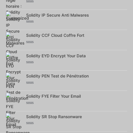
Note
0
sur
Solidity IP Secure Anti Malwares
5
Note
0
sur
Solidity CCF Cloud Coffre Fort
5
Note
0
sur
Solidity EYD Encrypt Your Data
5
Note
0
sur
Solidity PEN Test de Pénétration
5
Note
0
sur
Solidity FYE Filter Your Email
5
Note
0
sur
Solidity SR Stop Ransonware
5
Note
0