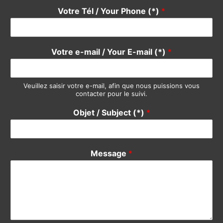
Acheter / Buy
Vendre / Sell
Prendre un rdv / Meeting
Support Clients / Customers Support
Autre / Other
Votre Nom / Your Name (*)
*
Votre Tél / Your Phone (*)
*
Votre e-mail / Your E-mail (*)
*
Veuillez saisir votre e-mail, afin que nous puissions vous
contacter pour le suivi.