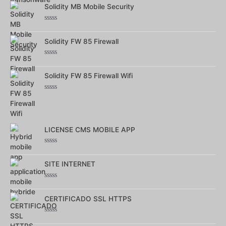
sur
Solidity MB Mobile Security
5
Note
0
sur
Solidity FW 85 Firewall
5
Note
0
sur
Solidity FW 85 Firewall Wifi
5
Note
0
sur
5
LICENSE CMS MOBILE APP
Note
0
sur
SITE INTERNET
5
Note
0
sur
CERTIFICADO SSL HTTPS
5
Note