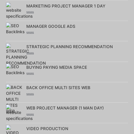
0
sur
MARKETING PROJECT MANAGER 1 DAY
5
Note
0
sur
MANAGER GOOGLE ADS
5
Note
0
sur
STRATEGIC PLANNING RECOMMENDATION
5
Note
0
sur
BUYING PAYING MEDIA SPACE
5
Note
0
sur
BACK OFFICE MULTI SITES WEB
5
Note
0
sur
WEB PROJECT MANAGER (1 MAN DAY)
5
Note
0
sur
VIDEO PRODUCTION
5