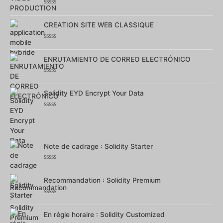
Note
0
sur
CREATION SITE WEB CLASSIQUE
5
Note
0
sur
ENRUTAMIENTO DE CORREO ELECTRÓNICO
5
Note
0
sur
Solidity EYD Encrypt Your Data
5
Note
0
sur
5
Note de cadrage : Solidity Starter
Note
0
sur
Recommandation : Solidity Premium
5
Note
0
sur
En régie horaire : Solidity Customized
5