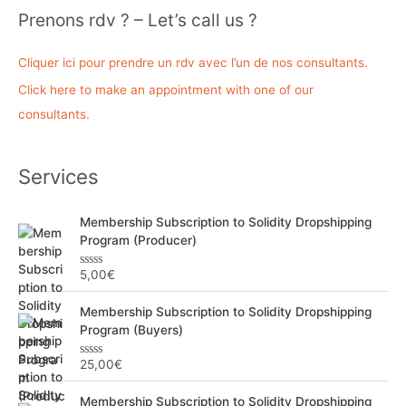
h
Prenons rdv ? – Let’s call us ?
e
r
Cliquer ici pour prendre un rdv avec l’un de nos consultants.
c
Click here to make an appointment with one of our
h
consultants.
e
r
Services
:
Membership Subscription to Solidity Dropshipping
Program (Producer)
5,00
€
N
o
t
Membership Subscription to Solidity Dropshipping
e
0
Program (Buyers)
s
u
r
25,00
€
N
5
o
t
Membership Subscription to Solidity Dropshipping
e