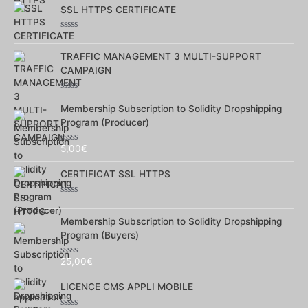
0
sur
SSL HTTPS CERTIFICATE
5
Note
0
sur
TRAFFIC MANAGEMENT 3 MULTI-SUPPORT
5
CAMPAIGN
Note
0
Membership Subscription to Solidity Dropshipping
sur
Program (Producer)
5
5,00
€
Note
0
sur
CERTIFICAT SSL HTTPS
5
Note
0
sur
Membership Subscription to Solidity Dropshipping
5
Program (Buyers)
25,00
€
Note
0
sur
LICENCE CMS APPLI MOBILE
5