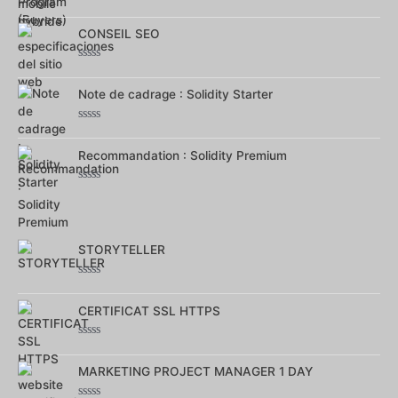
Note
0
sur
CONSEIL SEO
5
Note
0
sur
Note de cadrage : Solidity Starter
5
Note
0
sur
Recommandation : Solidity Premium
5
Note
0
sur
5
STORYTELLER
Note
0
sur
CERTIFICAT SSL HTTPS
5
Note
0
sur
MARKETING PROJECT MANAGER 1 DAY
5