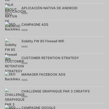
Note
0
sur
APLICACIÓN NATIVA DE ANDROID
5
Note
0
sur
CAMPAGNE ADS
5
Note
0
sur
Solidity FW 85 Firewall Wifi
5
Note
0
sur
CUSTOMER RETENTION STRATEGY
5
Note
0
sur
MANAGER FACEBOOK ADS
5
Note
0
sur
CHALLENGE GRAPHIQUE PAR 3 CREATIFS
5
Note
0
sur
CAMPAGNE GOOGLE