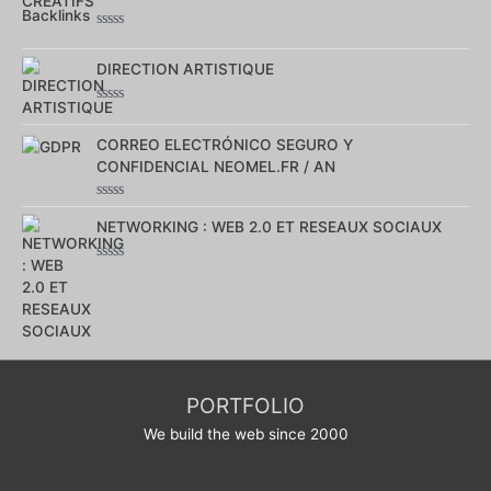
5
Note
0
sur
DIRECTION ARTISTIQUE
5
Note
0
sur
CORREO ELECTRÓNICO SEGURO Y
5
CONFIDENCIAL NEOMEL.FR / AN
Note
0
NETWORKING : WEB 2.0 ET RESEAUX SOCIAUX
sur
5
Note
0
sur
5
PORTFOLIO
We build the web since 2000