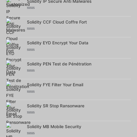
sur
Solidity IP Secure Anti Malwares
5
Note
0
sur
Solidity CCF Cloud Coffre Fort
5
Note
0
sur
Solidity EYD Encrypt Your Data
5
Note
0
sur
Solidity PEN Test de Pénétration
5
Note
0
sur
Solidity FYE Filter Your Email
5
Note
0
sur
Solidity SR Stop Ransonware
5
Note
0
sur
Solidity MB Mobile Security
5