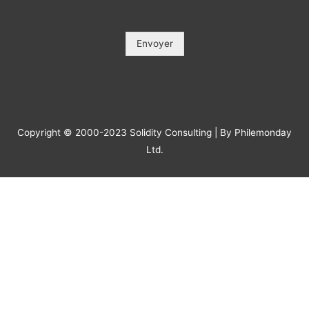
contacter pour le suivi.
Objet / Subject (*)
*
Message
*
Envoyer