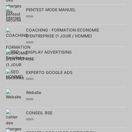
Note
0
sur
PENTEST MODE MANUEL
5
Note
0
sur
COACHING : FORMATION ECONOMIE
5
D'ENTREPRISE (1 JOUR / HOMME)
Note
0
DISPLAY ADVERTISING
sur
5
Note
0
sur
EXPERTO GOOGLE ADS
5
Note
0
sur
Website
5
Note
0
sur
CONSEIL RSE
5
Note
0