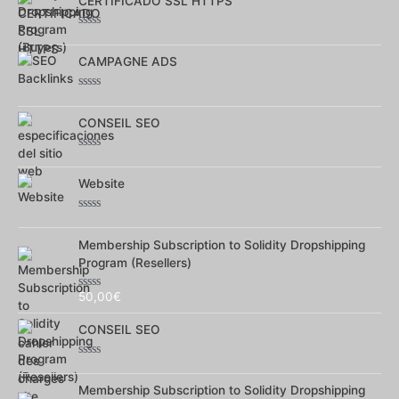
CERTIFICADO SSL HTTPS
5
Note
0
sur
CAMPAGNE ADS
5
Note
0
sur
CONSEIL SEO
5
Note
0
sur
Website
5
Note
0
sur
Membership Subscription to Solidity Dropshipping
5
Program (Resellers)
50,00
€
Note
0
sur
CONSEIL SEO
5
Note
0
sur
Membership Subscription to Solidity Dropshipping