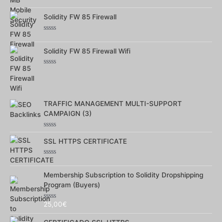
Note
0
sur
Solidity FW 85 Firewall
5
Note
0
sur
Solidity FW 85 Firewall Wifi
5
Note
0
sur
5
TRAFFIC MANAGEMENT MULTI-SUPPORT
CAMPAIGN (3)
Note
0
SSL HTTPS CERTIFICATE
sur
5
Note
0
sur
Membership Subscription to Solidity Dropshipping
5
Program (Buyers)
25,00
€
Note
0
sur