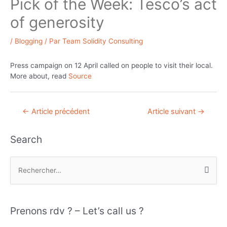
Pick of the Week: Tesco’s act
of generosity
/
Blogging
/ Par
Team Solidity Consulting
Press campaign on 12 April called on people to visit their local.
More about, read
Source
Navigation
←
Article précédent
Article suivant
→
de
l’article
Search
R
e
c
h
Prenons rdv ? – Let’s call us ?
e