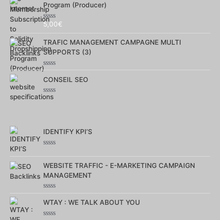
5
Program (Producer)
5,00
€
Note
0
sur
TRAFIC MANAGEMENT CAMPAGNE MULTI
5
SUPPORTS (3)
Note
0
CONSEIL SEO
sur
5
Note
0
sur
5
IDENTIFY KPI’S
Note
0
sur
WEBSITE TRAFFIC - E-MARKETING CAMPAIGN
5
MANAGEMENT
Note
0
WTAY : WE TALK ABOUT YOU
sur
5