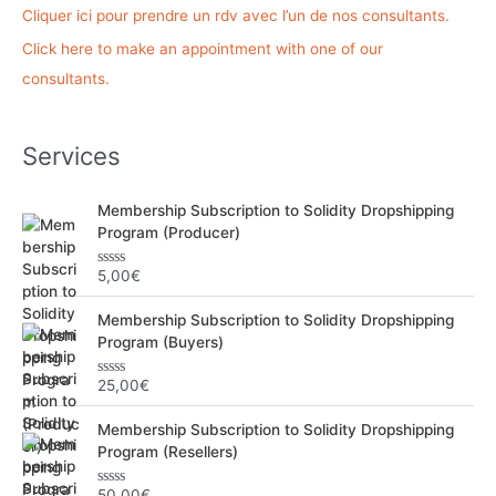
r
Cliquer ici pour prendre un rdv avec l’un de nos consultants.
c
Click here to make an appointment with one of our
h
consultants.
e
r
Services
:
Membership Subscription to Solidity Dropshipping
Program (Producer)
5,00
€
N
o
t
Membership Subscription to Solidity Dropshipping
e
0
Program (Buyers)
s
u
r
25,00
€
N
5
o
t
Membership Subscription to Solidity Dropshipping
e
0
Program (Resellers)
s
u
r
50,00
€