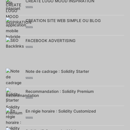
sur
CREATE LOGO MOOD INSPIRATION
5
Note
0
sur
CREATION SITE WEB SIMPLE OU BLOG
5
Note
0
sur
FACEBOOK ADVERTISING
5
Note
0
sur
5
Note de cadrage : Solidity Starter
Note
0
sur
Recommandation : Solidity Premium
5
Note
0
sur
En régie horaire : Solidity Customized
5
Note
0