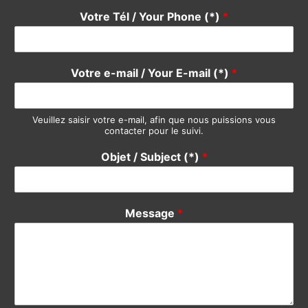
Devis / Quote - Appel d'offre
Acheter / Buy
Vendre / Sell
Prendre un rdv / Meeting
Support Clients / Customers Support
Autre / Other
Votre Nom / Your Name (*)
*
Votre Tél / Your Phone (*)
*
Votre e-mail / Your E-mail (*)
*
Veuillez saisir votre e-mail, afin que nous puissions vous