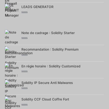
Note
0
sur
LEADS GENERATOR
5
Note
0
sur
5
Note de cadrage : Solidity Starter
Note
0
sur
Recommandation : Solidity Premium
5
Note
0
sur
En régie horaire : Solidity Customized
5
Note
0
sur
Solidity IP Secure Anti Malwares
5
Note
0
sur
Solidity CCF Cloud Coffre Fort
5