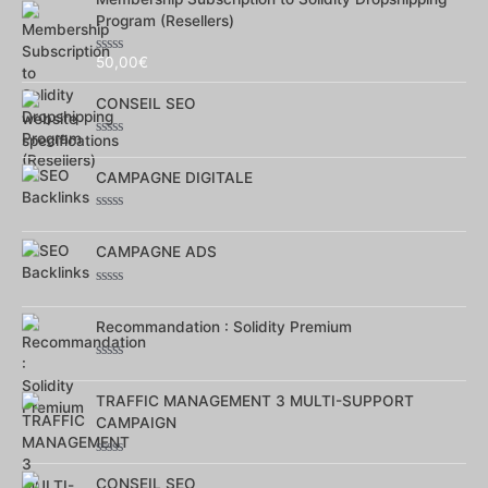
5
Program (Resellers)
50,00
€
Note
0
sur
CONSEIL SEO
5
Note
0
sur
CAMPAGNE DIGITALE
5
Note
0
sur
CAMPAGNE ADS
5
Note
0
sur
Recommandation : Solidity Premium
5
Note
0
sur
TRAFFIC MANAGEMENT 3 MULTI-SUPPORT
5
CAMPAIGN
Note
0
CONSEIL SEO