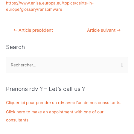
https://www.enisa.europa.eu/topics/csirts-in-
europe/glossary/ransomware
Navigation
←
Article précédent
Article suivant
→
de
l’article
Search
R
e
c
h
Prenons rdv ? – Let’s call us ?
e
r
Cliquer ici pour prendre un rdv avec l’un de nos consultants.
c
Click here to make an appointment with one of our
h
consultants.
e
r