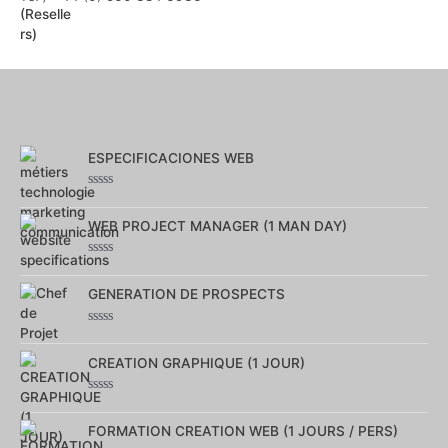
ESPECIFICACIONES WEB
Note
0
sur
WEB PROJECT MANAGER (1 MAN DAY)
5
Note
0
sur
GENERATION DE PROSPECTS
5
Note
0
sur
CREATION GRAPHIQUE (1 JOUR)
5
Note
0
sur
FORMATION CREATION WEB (1 JOURS / PERS)
5