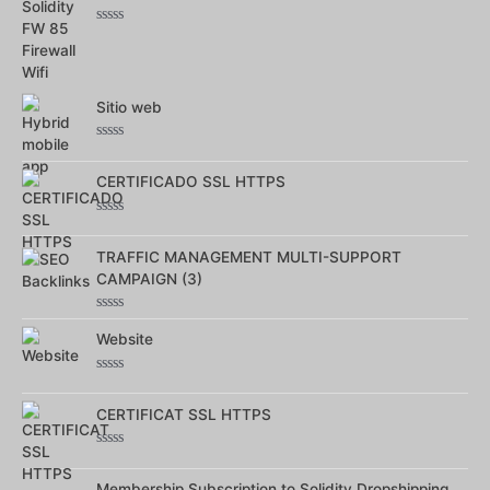
5
Note
0
sur
5
Sitio web
Note
0
sur
CERTIFICADO SSL HTTPS
5
Note
0
sur
TRAFFIC MANAGEMENT MULTI-SUPPORT
5
CAMPAIGN (3)
Note
0
Website
sur
5
Note
0
sur
CERTIFICAT SSL HTTPS
5
Note
0
sur
Membership Subscription to Solidity Dropshipping