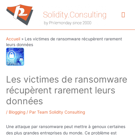
Aller
au
Me
contenu
prin
Accueil
»
Les victimes de ransomware récupèrent rarement
leurs données
Les victimes de ransomware
récupèrent rarement leurs
données
/
Blogging
/ Par
Team Solidity Consulting
Une attaque par ransomware peut mettre à genoux certaines
des plus grandes entreprises du monde. Ce problème est