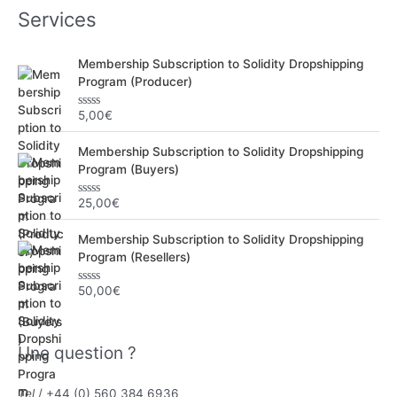
Services
:
Membership Subscription to Solidity Dropshipping
Program (Producer)
5,00
€
N
o
t
Membership Subscription to Solidity Dropshipping
e
0
Program (Buyers)
s
u
r
25,00
€
N
5
o
t
Membership Subscription to Solidity Dropshipping
e
0
Program (Resellers)
s
u
r
50,00
€
N
5
o
t
e
0
Une question ?
s
u
r
5
Tel
/ +44 (0) 560 384 6936