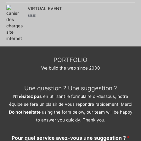
Note
0
sur
VIRTUAL EVENT
5
Note
0
sur
5
PORTFOLIO
We build the web since 2000
Une question ? Une suggestion ?
N’hésitez pas
en utilisant le formulaire ci-dessous, notre
équipe se fera un plaisir de vous répondre rapidement. Merci
Do not hesitate
using the form below, our team will be happy
to answer you quickly. Thank you.
Pour quel service avez-vous une suggestion ?
*