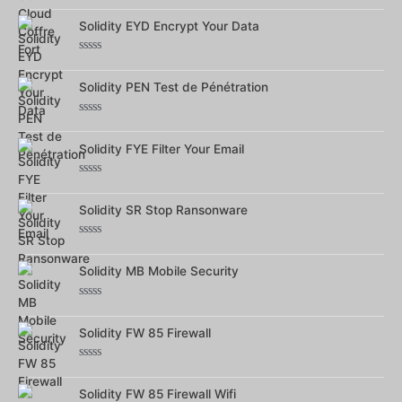
Note
0
sur
Solidity EYD Encrypt Your Data
5
Note
0
sur
Solidity PEN Test de Pénétration
5
Note
0
sur
Solidity FYE Filter Your Email
5
Note
0
sur
Solidity SR Stop Ransonware
5
Note
0
sur
Solidity MB Mobile Security
5
Note
0
sur
Solidity FW 85 Firewall
5
Note
0
sur
Solidity FW 85 Firewall Wifi