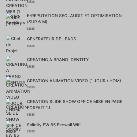
Note
0
sur
E-REPUTATION SEO: AUDIT ET OPTIMISATION
5
(SUR 6 M)
Note
0
GENERATEUR DE LEADS
sur
5
Note
0
sur
CREATING A BRAND IDENTITY
5
Note
0
sur
CREATION ANIMATION VIDEO (1 JOUR / HOM)
5
Note
0
sur
CREATION SLIDE SHOW OFFICE MISE EN PAGE
5
FORFAIT 1J
Note
0
Solidity FW 85 Firewall Wifi
sur
5