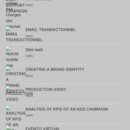
sur
5
Note
0
sur
5
EMAIL TRANSACTIONNEL
Note
0
sur
Sitio web
5
Note
0
sur
CREATING A BRAND IDENTITY
5
Note
0
sur
PRODUCTION VIDEO
5
Note
0
sur
ANALYSIS OF KPIS OF AN ADS CAMPAIGN
5
Note
0
sur
EVENTO VIRTUAL