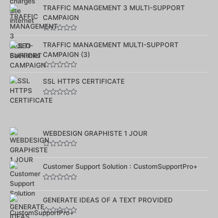
0
sur
TRAFFIC MANAGEMENT 3 MULTI-SUPPORT
5
CAMPAIGN
Note
0
TRAFFIC MANAGEMENT MULTI-SUPPORT
sur
CAMPAIGN (3)
5
Note
0
SSL HTTPS CERTIFICATE
sur
5
Note
0
sur
5
WEBDESIGN GRAPHISTE 1 JOUR
Note
0
sur
Customer Support Solution : CustomSupportPro+
5
Note
0
sur
GENERATE IDEAS OF A TEXT PROVIDED
5