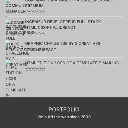
COMMUNITY MANAGER : PACKAGE MENSUEL
5
PREMIUM
Note
0
INGENIEUR DEVELOPPEUR FULL STACK
sur
HTML/CSS/PHP/JS/REACT
5
Note
0
GRAPHIC CHALLENGE BY 3 CREATIVES
sur
5
Note
0
sur
HTML EDITION / CSS OF A TEMPLATE E-MAILING
5
Note
0
sur
5
PORTFOLIO
We build the web since 2000