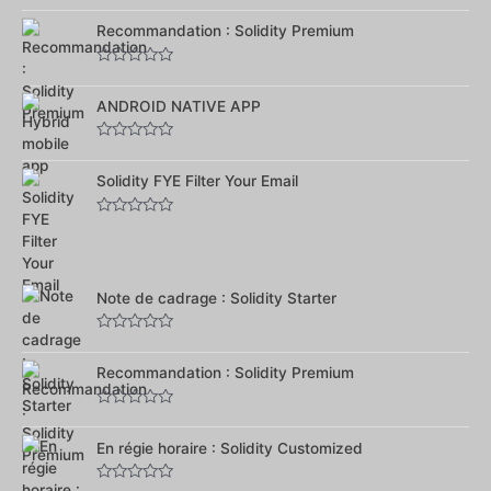
Note
0
sur
Recommandation : Solidity Premium
5
Note
0
sur
ANDROID NATIVE APP
5
Note
0
sur
Solidity FYE Filter Your Email
5
Note
0
sur
5
Note de cadrage : Solidity Starter
Note
0
sur
Recommandation : Solidity Premium
5
Note
0
sur
En régie horaire : Solidity Customized
5