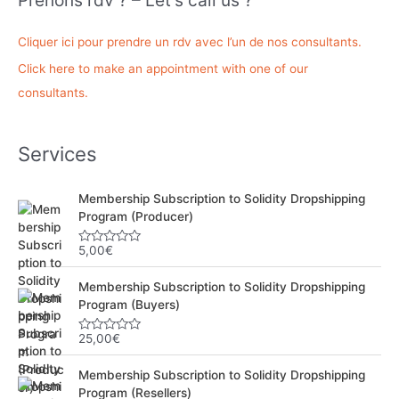
Prenons rdv ? – Let’s call us ?
e
r
Cliquer ici pour prendre un rdv avec l’un de nos consultants.
c
Click here to make an appointment with one of our
h
consultants.
e
r
Services
:
Membership Subscription to Solidity Dropshipping
Program (Producer)
5,00
€
N
o
t
Membership Subscription to Solidity Dropshipping
e
0
Program (Buyers)
s
u
r
25,00
€
N
5
o
t
Membership Subscription to Solidity Dropshipping
e
0
Program (Resellers)