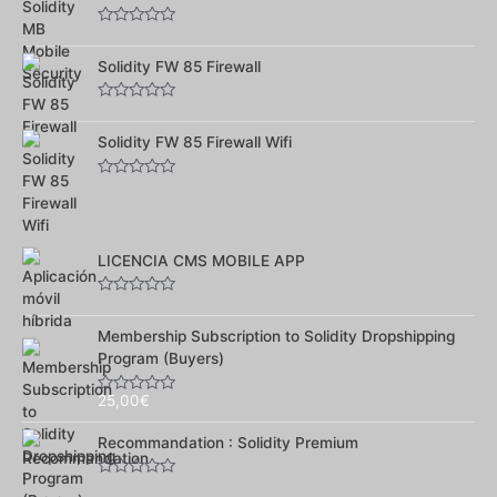
5
Note
0
sur
Solidity FW 85 Firewall
5
Note
0
sur
Solidity FW 85 Firewall Wifi
5
Note
0
sur
5
LICENCIA CMS MOBILE APP
Note
0
sur
Membership Subscription to Solidity Dropshipping
5
Program (Buyers)
25,00
€
Note
0
sur
Recommandation : Solidity Premium
5
Note