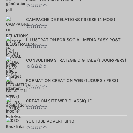
5
Note
0
sur
CAMPAGNE DE RELATIONS PRESSE (4 MOIS)
5
Note
0
sur
ILLUSTRATION FOR SOCIAL MEDIA EASY POST
5
Note
0
sur
CONSULTING STRATEGIE DIGITALE (1 JOUR/PERS)
5
Note
0
sur
FORMATION CREATION WEB (1 JOURS / PERS)
5
Note
0
sur
CREATION SITE WEB CLASSIQUE
5
Note
0
sur
YOUTUBE ADVERTISING
5