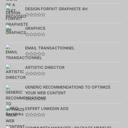
Note
0
sur
DESIGN FORFAIT GRAPHISTE 4H
5
Note
0
sur
GRAPHICS
5
Note
0
sur
EMAIL TRANSACTIONNEL
5
Note
0
sur
ARTISTIC DIRECTOR
5
Note
0
sur
GENERIC RECOMMENDATIONS TO OPTIMIZE
5
YOUR WEB CONTENT
Note
0
EXPERT LINKEDIN ADS
sur
5
Note
0
sur