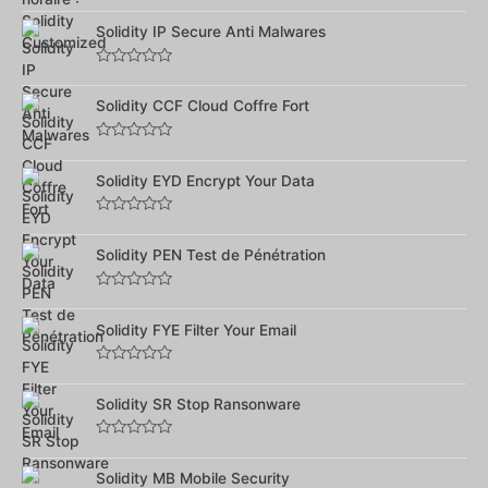
Note
0
sur
Solidity IP Secure Anti Malwares
5
Note
0
sur
Solidity CCF Cloud Coffre Fort
5
Note
0
sur
Solidity EYD Encrypt Your Data
5
Note
0
sur
Solidity PEN Test de Pénétration
5
Note
0
sur
Solidity FYE Filter Your Email
5
Note
0
sur
Solidity SR Stop Ransonware
5
Note
0
sur
Solidity MB Mobile Security