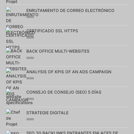
Note
0
sur
ENRUTAMIENTO DE CORREO ELECTRÓNICO
5
Note
0
sur
CERTIFICADO SSL HTTPS
5
Note
0
sur
BACK OFFICE MULTI-WEBSITES
5
Note
0
sur
ANALYSIS OF KPIS OF AN ADS CAMPAIGN
5
Note
0
sur
CONSEJO DE CONSEJO (SEO) 5 DÍAS
5
Note
0
sur
STRATEGIE DIGITALE
5
Note
0
sur
SEO 30 BACKLINKS ENTRANTES ENLACES DE