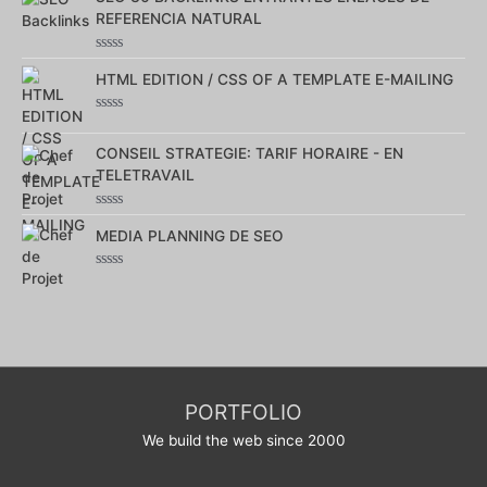
5
REFERENCIA NATURAL
Note
0
HTML EDITION / CSS OF A TEMPLATE E-MAILING
sur
5
Note
0
sur
CONSEIL STRATEGIE: TARIF HORAIRE - EN
5
TELETRAVAIL
Note
0
MEDIA PLANNING DE SEO
sur
5
Note
0
sur
5
PORTFOLIO
We build the web since 2000