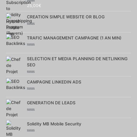
25,00
€
Note
0
sur
CREATION SIMPLE WEBSITE OR BLOG
5
Note
0
sur
TRAFIC MANAGEMENT CAMPAGNE (1 AN MIN)
5
Note
0
sur
SELECTION ET MEDIA PLANNING DE NETLINKING
5
SEO
Note
0
CAMPAGNE LINKEDIN ADS
sur
5
Note
0
sur
GENERATION DE LEADS
5
Note
0
sur
Solidity MB Mobile Security
5
Note