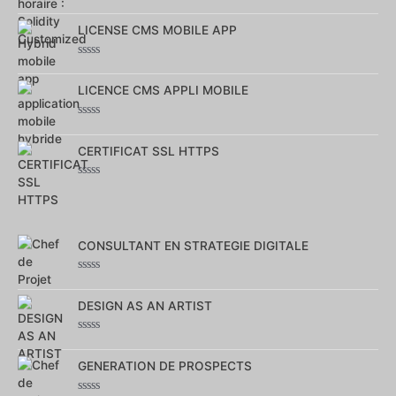
Note
0
sur
LICENSE CMS MOBILE APP
5
Note
0
sur
LICENCE CMS APPLI MOBILE
5
Note
0
sur
CERTIFICAT SSL HTTPS
5
Note
0
sur
5
CONSULTANT EN STRATEGIE DIGITALE
Note
0
sur
DESIGN AS AN ARTIST
5
Note
0
sur
GENERATION DE PROSPECTS
5