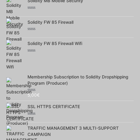
sur
Solidity MB Mobile Security
5
Note
0
sur
Solidity FW 85 Firewall
5
Note
0
sur
Solidity FW 85 Firewall Wifi
5
Note
0
sur
5
Membership Subscription to Solidity Dropshipping
Program (Producer)
5,00
€
Note
0
sur
SSL HTTPS CERTIFICATE
5
Note
0
sur
TRAFFIC MANAGEMENT 3 MULTI-SUPPORT
5
CAMPAIGN