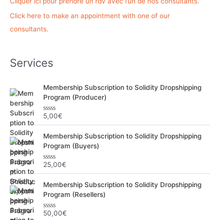
Cliquer ici pour prendre un rdv avec l’un de nos consultants.
c
Click here to make an appointment with one of our
h
consultants.
e
r
Services
:
Membership Subscription to Solidity Dropshipping
Program (Producer)
5,00
€
N
o
t
Membership Subscription to Solidity Dropshipping
e
0
Program (Buyers)
s
u
r
25,00
€
N
5
o
t
Membership Subscription to Solidity Dropshipping
e
0
Program (Resellers)
s
u
r
50,00
€
N
5