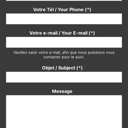
Devis / Quote - Appel d'offre
Acheter / Buy
Vendre / Sell
Prendre un rdv / Meeting
Support Clients / Customers Support
Autre / Other
Votre Nom / Your Name (*)
*
Votre Tél / Your Phone (*)
*
Votre e-mail / Your E-mail (*)
*
Veuillez saisir votre e-mail, afin que nous puissions vous
contacter pour le suivi.