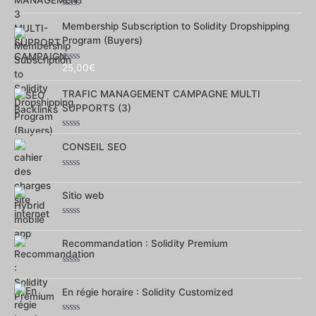
Note
0
Membership Subscription to Solidity Dropshipping
sur
Program (Buyers)
5
25,00
€
Note
0
sur
TRAFIC MANAGEMENT CAMPAGNE MULTI
5
SUPPORTS (3)
Note
0
CONSEIL SEO
sur
5
Note
0
sur
Sitio web
5
Note
0
sur
Recommandation : Solidity Premium
5
Note
0
sur
En régie horaire : Solidity Customized
5