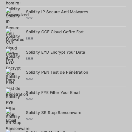
Note
0
sur
Solidity IP Secure Anti Malwares
5
Note
0
sur
Solidity CCF Cloud Coffre Fort
5
Note
0
sur
Solidity EYD Encrypt Your Data
5
Note
0
sur
Solidity PEN Test de Pénétration
5
Note
0
sur
Solidity FYE Filter Your Email
5
Note
0
sur
Solidity SR Stop Ransonware
5
Note
0