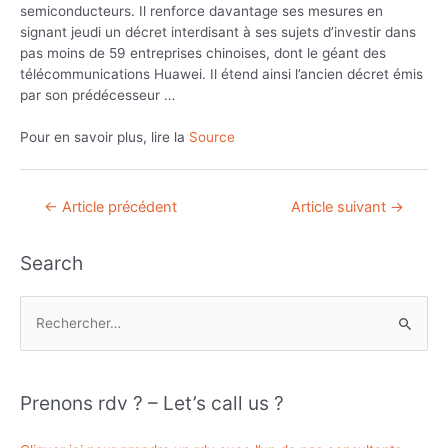
semiconducteurs. Il renforce davantage ses mesures en
signant jeudi un décret interdisant à ses sujets d’investir dans
pas moins de 59 entreprises chinoises, dont le géant des
télécommunications Huawei. Il étend ainsi l’ancien décret émis
par son prédécesseur …
Pour en savoir plus, lire la
Source
Navigation
←
Article précédent
Article suivant
→
de
l’article
Search
R
e
c
h
Prenons rdv ? – Let’s call us ?
e
r