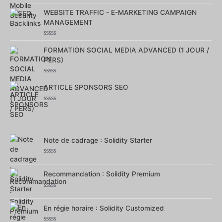
0
sur
WEBSITE TRAFFIC - E-MARKETING CAMPAIGN
5
MANAGEMENT
Note
0
FORMATION SOCIAL MEDIA ADVANCED (1 JOUR /
sur
PERS)
5
Note
0
ARTICLE SPONSORS SEO
sur
5
Note
0
sur
5
Note de cadrage : Solidity Starter
Note
0
sur
Recommandation : Solidity Premium
5
Note
0
sur
En régie horaire : Solidity Customized
5