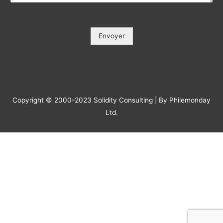
Objet / Subject (*)
*
Message
*
Envoyer