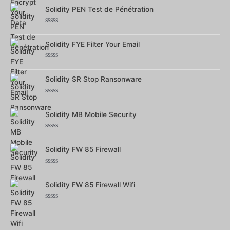
0
sur
Solidity PEN Test de Pénétration
5
Note
0
sur
Solidity FYE Filter Your Email
5
Note
0
sur
Solidity SR Stop Ransonware
5
Note
0
sur
Solidity MB Mobile Security
5
Note
0
sur
Solidity FW 85 Firewall
5
Note
0
sur
Solidity FW 85 Firewall Wifi
5
Note
0
sur
5