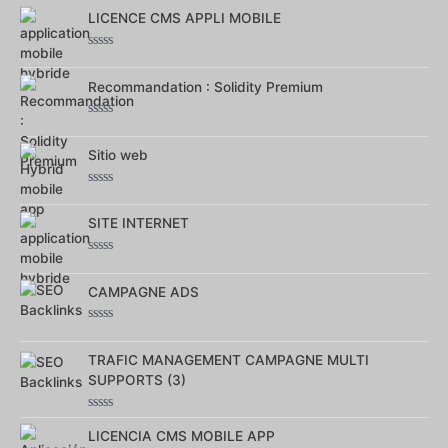
LICENCE CMS APPLI MOBILE
Note
0
sur
Recommandation : Solidity Premium
5
Note
0
sur
Sitio web
5
Note
0
sur
SITE INTERNET
5
Note
0
sur
CAMPAGNE ADS
5
Note
0
sur
TRAFIC MANAGEMENT CAMPAGNE MULTI
5
SUPPORTS (3)
Note
0
LICENCIA CMS MOBILE APP
sur