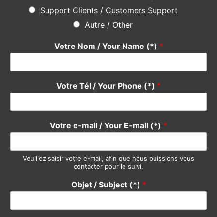
équipe se fera un plaisir de vous répondre rapidement. Merci
Do not hesitate
using the form below, our team will be happy
to answer you quickly. Thank you.
Pour quel service avez-vous une suggestion ?
*
Devis / Quote - Appel d'offre
Acheter / Buy
Vendre / Sell
Prendre un rdv / Meeting
Support Clients / Customers Support
Autre / Other
Votre Nom / Your Name (*)
*
Votre Tél / Your Phone (*)
*