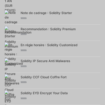
0
sur
5
Note de cadrage : Solidity Starter
Note
0
sur
Recommandation : Solidity Premium
5
Note
0
sur
En régie horaire : Solidity Customized
5
Note
0
sur
Solidity IP Secure Anti Malwares
5
Note
0
sur
Solidity CCF Cloud Coffre Fort
5
Note
0
sur
Solidity EYD Encrypt Your Data
5
Note