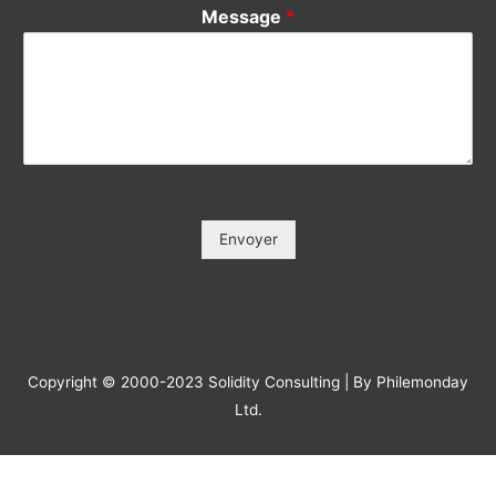
Votre e-mail / Your E-mail (*)
*
Veuillez saisir votre e-mail, afin que nous puissions vous
contacter pour le suivi.
Objet / Subject (*)
*
Message
*