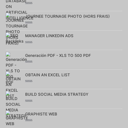
Note
0
sur
JOURNEE TOURNAGE PHOTO (HORS FRAIS)
5
Note
0
sur
MANAGER LINKEDIN ADS
5
Note
0
sur
Generación PDF - XLS TO 500 PDF
5
Note
0
sur
OBTAIN AN EXCEL LIST
5
Note
0
sur
BUILD SOCIAL MEDIA STRATEGY
5
Note
0
sur
GRAPHISTE WEB
5
Note