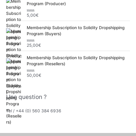
Program (Producer)
5,00
€
N
o
t
Membership Subscription to Solidity Dropshipping
e
0
Program (Buyers)
s
u
r
25,00
€
N
5
o
t
Membership Subscription to Solidity Dropshipping
e
0
Program (Resellers)
s
u
r
50,00
€
N
5
o
t
e
0
Une question ?
s
u
r
5
Tel
/ +44 (0) 560 384 6936