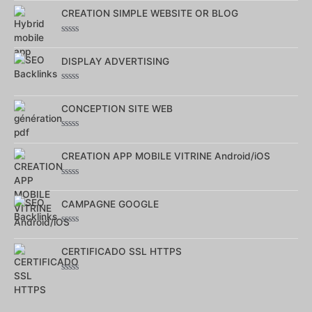
0
sur
CREATION SIMPLE WEBSITE OR BLOG
5
Note
0
sur
DISPLAY ADVERTISING
5
Note
0
sur
CONCEPTION SITE WEB
5
Note
0
sur
CREATION APP MOBILE VITRINE Android/iOS
5
Note
0
sur
CAMPAGNE GOOGLE
5
Note
0
sur
CERTIFICADO SSL HTTPS
5
Note
0
sur
5