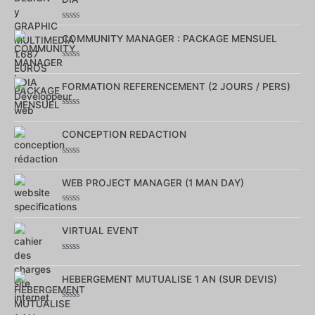
Note
0
COMMUNITY MANAGER : PACKAGE MENSUEL
sur
5
Note
0
sur
FORMATION REFERENCEMENT (2 JOURS / PERS)
5
Note
0
sur
CONCEPTION REDACTION
5
Note
0
sur
WEB PROJECT MANAGER (1 MAN DAY)
5
Note
0
sur
VIRTUAL EVENT
5
Note
0
sur
HEBERGEMENT MUTUALISE 1 AN (SUR DEVIS)
5
Note