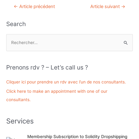
Navigation
←
Article précédent
Article suivant
→
de
l’article
Search
R
e
c
h
Prenons rdv ? – Let’s call us ?
e
r
Cliquer ici pour prendre un rdv avec l’un de nos consultants.
c
Click here to make an appointment with one of our
h
consultants.
e
r
Services
:
Membership Subscription to Solidity Dropshipping