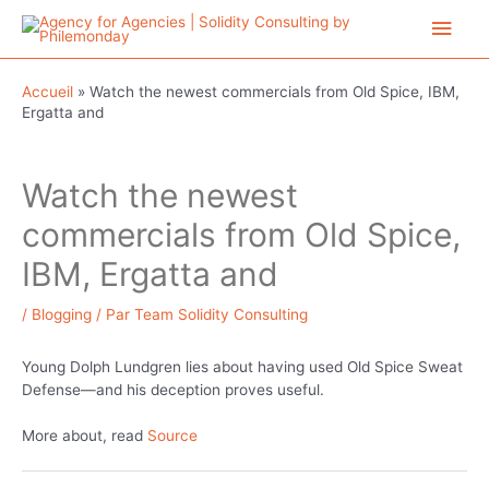
Aller
Men
au
contenu
princ
Accueil
»
Watch the newest commercials from Old Spice, IBM,
Ergatta and
Watch the newest
commercials from Old Spice,
IBM, Ergatta and
/
Blogging
/ Par
Team Solidity Consulting
Young Dolph Lundgren lies about having used Old Spice Sweat
Defense—and his deception proves useful.
More about, read
Source