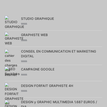
STUDIO GRAPHIQUE
Note
0
sur
GRAPHISTE WEB
5
Note
0
sur
CONSEIL EN COMMUNICATION ET MARKETING
5
DIGITAL
Note
0
CAMPAGNE GOOGLE
sur
5
Note
0
sur
DESIGN FORFAIT GRAPHISTE 4H
5
Note
0
sur
DESIGN y GRAPHIC MULTIMEDIA 1.687 EUROS /
5
DIA