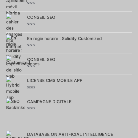
5
Note
0
sur
CONSEIL SEO
5
Note
0
sur
En régie horaire : Solidity Customized
5
Note
0
sur
CONSEIL SEO
5
Note
0
sur
LICENSE CMS MOBILE APP
5
Note
0
sur
CAMPAGNE DIGITALE
5
Note
0
sur
5
DATABASE ON ARTIFICIAL INTELLIGENCE