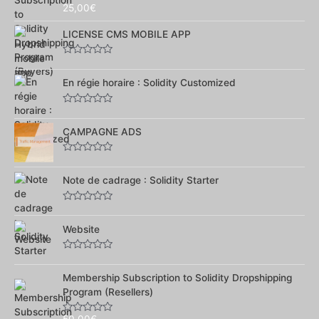
25,00
€
Note
0
sur
LICENSE CMS MOBILE APP
5
Note
0
sur
En régie horaire : Solidity Customized
5
Note
0
sur
CAMPAGNE ADS
5
Note
0
sur
Note de cadrage : Solidity Starter
5
Note
0
sur
Website
5
Note
0
sur
Membership Subscription to Solidity Dropshipping
5
Program (Resellers)