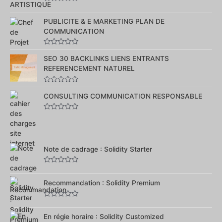
Note
0
sur
PUBLICITE & E MARKETING PLAN DE
5
COMMUNICATION
Note
0
SEO 30 BACKLINKS LIENS ENTRANTS
sur
REFERENCEMENT NATUREL
5
Note
0
CONSULTING COMMUNICATION RESPONSABLE
sur
5
Note
0
sur
5
Note de cadrage : Solidity Starter
Note
0
sur
Recommandation : Solidity Premium
5
Note
0
sur
En régie horaire : Solidity Customized