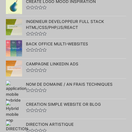
sur
CREATE LOGO MOOD INSPIRATION
5
Note
0
sur
INGENIEUR DEVELOPPEUR FULL STACK
5
HTML/CSS/PHP/JS/REACT
Note
0
BACK OFFICE MULTI-WEBSITES
sur
5
Note
0
sur
CAMPAGNE LINKEDIN ADS
5
Note
0
sur
NOM DE DOMAINE / AN FRAIS TECHNIQUES
5
Note
0
sur
CREATION SIMPLE WEBSITE OR BLOG
5
Note
0
sur
DIRECTION ARTISTIQUE
5