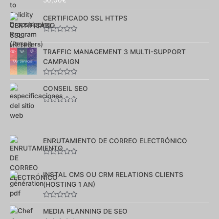
50,00
€
Note
0
sur
CERTIFICADO SSL HTTPS
5
Note
0
sur
TRAFFIC MANAGEMENT 3 MULTI-SUPPORT
5
CAMPAIGN
Note
0
CONSEIL SEO
sur
5
Note
0
sur
5
ENRUTAMIENTO DE CORREO ELECTRÓNICO
Note
0
sur
INSTAL CMS OU CRM RELATIONS CLIENTS
5
(HOSTING 1 AN)
Note
0
MEDIA PLANNING DE SEO
sur