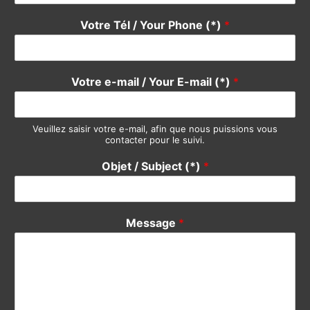
N’hésitez pas
en utilisant le formulaire ci-dessous, notre
équipe se fera un plaisir de vous répondre rapidement. Merci
Do not hesitate
using the form below, our team will be happy
to answer you quickly. Thank you.
Pour quel service avez-vous une suggestion ?
*
Devis / Quote - Appel d'offre
Acheter / Buy
Vendre / Sell
Prendre un rdv / Meeting
Support Clients / Customers Support
Autre / Other
Votre Nom / Your Name (*)
*
Votre Tél / Your Phone (*)
*