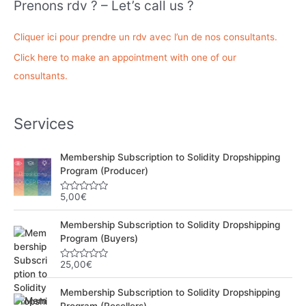
Prenons rdv ? – Let’s call us ?
e
r
Cliquer ici pour prendre un rdv avec l’un de nos consultants.
c
Click here to make an appointment with one of our
h
consultants.
e
r
Services
:
Membership Subscription to Solidity Dropshipping
Program (Producer)
5,00
€
N
o
t
Membership Subscription to Solidity Dropshipping
e
0
Program (Buyers)
s
u
r
25,00
€
N
5
o
t
Membership Subscription to Solidity Dropshipping
e
0