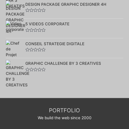
0
sur
DESIGN PACKAGE GRAPHIC DESIGNER 4H
5
Note
0
sur
5 VIDEOS CORPORATE
5
Note
0
sur
CONSEIL STRATEGIE DIGITALE
5
Note
0
sur
GRAPHIC CHALLENGE BY 3 CREATIVES
5
Note
0
sur
5
PORTFOLIO
We build the web since 2000