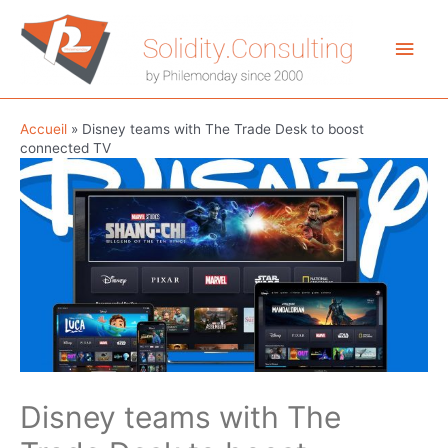
Aller
au
Men
contenu
princ
Accueil
»
Disney teams with The Trade Desk to boost
connected TV
Disney teams with The