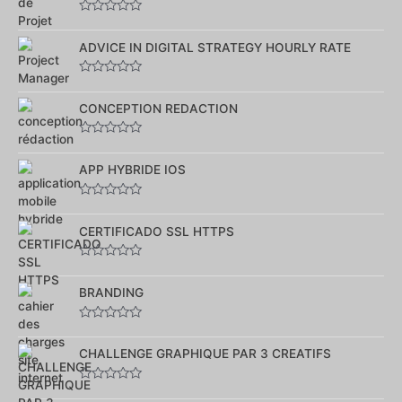
5
Note
0
sur
ADVICE IN DIGITAL STRATEGY HOURLY RATE
5
Note
0
sur
CONCEPTION REDACTION
5
Note
0
sur
APP HYBRIDE IOS
5
Note
0
sur
CERTIFICADO SSL HTTPS
5
Note
0
sur
BRANDING
5
Note
0
sur
CHALLENGE GRAPHIQUE PAR 3 CREATIFS
5
Note