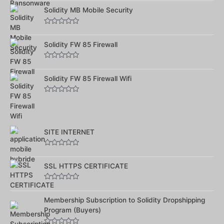
0
sur
Solidity MB Mobile Security
5
Note
0
sur
Solidity FW 85 Firewall
5
Note
0
sur
Solidity FW 85 Firewall Wifi
5
Note
0
sur
5
SITE INTERNET
Note
0
sur
SSL HTTPS CERTIFICATE
5
Note
0
sur
Membership Subscription to Solidity Dropshipping
5
Program (Buyers)