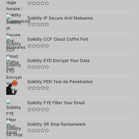
5
Note
0
sur
Solidity IP Secure Anti Malwares
5
Note
0
sur
Solidity CCF Cloud Coffre Fort
5
Note
0
sur
Solidity EYD Encrypt Your Data
5
Note
0
sur
Solidity PEN Test de Pénétration
5
Note
0
sur
Solidity FYE Filter Your Email
5
Note
0
sur
Solidity SR Stop Ransonware
5
Note