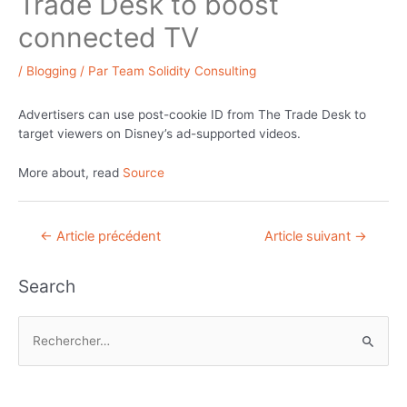
Trade Desk to boost
connected TV
/
Blogging
/ Par
Team Solidity Consulting
Advertisers can use post-cookie ID from The Trade Desk to
target viewers on Disney’s ad-supported videos.
More about, read
Source
Navigation
←
Article précédent
Article suivant
→
de
l’article
Search
R
e
c
h