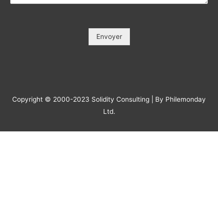
Votre e-mail / Your E-mail (*)
*
Veuillez saisir votre e-mail, afin que nous puissions vous
contacter pour le suivi.
Objet / Subject (*)
*
Message
*