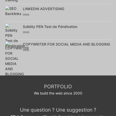
Note
0
sur
LINKEDIN ADVERTISING
5
Note
0
sur
Solidity PEN Test de Pénétration
5
Note
0
sur
COPYWRITER FOR SOCIAL MEDIA AND BLOGGING
5
Note
0
sur
5
PORTFOLIO
We build the web since 2000
Une question ? Une suggestion ?