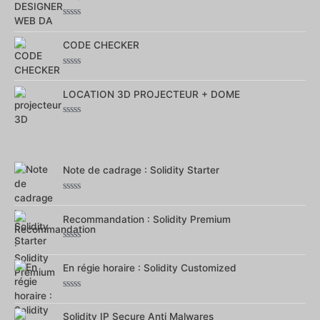
sur
5
Note
0
sur
CODE CHECKER
5
Note
0
sur
LOCATION 3D PROJECTEUR + DOME
5
Note
0
sur
5
Note de cadrage : Solidity Starter
Note
0
sur
Recommandation : Solidity Premium
5
Note
0
sur
En régie horaire : Solidity Customized
5
Note
0
sur
Solidity IP Secure Anti Malwares