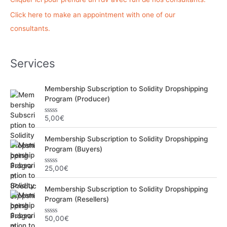
c
Click here to make an appointment with one of our
h
consultants.
e
r
Services
:
Membership Subscription to Solidity Dropshipping
Program (Producer)
5,00
€
N
o
t
Membership Subscription to Solidity Dropshipping
e
0
Program (Buyers)
s
u
r
25,00
€
N
5
o
t
Membership Subscription to Solidity Dropshipping
e
0
Program (Resellers)
s
u
r
50,00
€
N
5
o