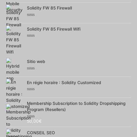
0
sur
Solidity FW 85 Firewall
5
Note
0
sur
Solidity FW 85 Firewall Wifi
5
Note
0
sur
5
Sitio web
Note
0
sur
En régie horaire : Solidity Customized
5
Note
0
sur
Membership Subscription to Solidity Dropshipping
5
Program (Resellers)
50,00
€
Note
0
sur
CONSEIL SEO
5