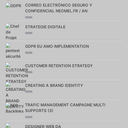
0
sur
CORREO ELECTRÓNICO SEGURO Y
5
CONFIDENCIAL NEOMEL.FR / AN
Note
0
STRATEGIE DIGITALE
sur
5
Note
0
sur
GDPR EU AMO IMPLEMENTATION
5
Note
0
sur
CUSTOMER RETENTION STRATEGY
5
Note
0
sur
CREATING A BRAND IDENTITY
5
Note
0
sur
TRAFIC MANAGEMENT CAMPAGNE MULTI
5
SUPPORTS (3)
Note
0
DESIGNER WEB DA