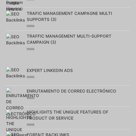
Note
0
sur
TRAFIC MANAGEMENT CAMPAGNE MULTI
5
SUPPORTS (3)
Note
0
TRAFFIC MANAGEMENT MULTI-SUPPORT
sur
CAMPAIGN (3)
5
Note
0
sur
5
EXPERT LINKEDIN ADS
Note
0
sur
ENRUTAMIENTO DE CORREO ELECTRÓNICO
5
Note
0
sur
HIGHLIGHTS THE UNIQUE FEATURES OF
5
PRODUCT OR SERVICE
Note
0
FORFAIT BACKLINKS