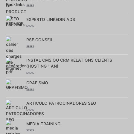
sur
5
Note
0
sur
EXPERTO LINKEDIN ADS
5
Note
0
sur
RSE CONSEIL
5
Note
0
sur
INSTAL CMS OU CRM RELATIONS CLIENTS
5
(HOSTING 1 AN)
Note
0
GRAFISMO
sur
5
Note
0
sur
ARTICULO PATROCINADORES SEO
5
Note
0
sur
MEDIA TRAINING
5