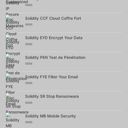
5
Note
0
sur
Solidity CCF Cloud Coffre Fort
5
Note
0
sur
Solidity EYD Encrypt Your Data
5
Note
0
sur
Solidity PEN Test de Pénétration
5
Note
0
sur
Solidity FYE Filter Your Email
5
Note
0
sur
Solidity SR Stop Ransonware
5
Note
0
sur
Solidity MB Mobile Security
5
Note