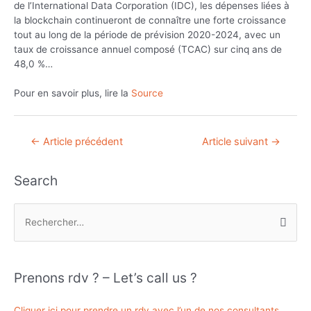
de l’International Data Corporation (IDC), les dépenses liées à
la blockchain continueront de connaître une forte croissance
tout au long de la période de prévision 2020-2024, avec un
taux de croissance annuel composé (TCAC) sur cinq ans de
48,0 %…
Pour en savoir plus, lire la
Source
Navigation
←
Article précédent
Article suivant
→
de
l’article
Search
R
e
c
h
Prenons rdv ? – Let’s call us ?
e
r
Cliquer ici pour prendre un rdv avec l’un de nos consultants.