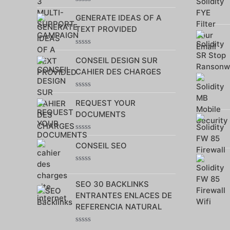
Note
GENERATE IDEAS OF A
0
sur
TEXT PROVIDED
5
Note
CONSEIL DESIGN SUR
0
sur
CAHIER DES CHARGES
5
Note
REQUEST YOUR
0
sur
DOCUMENTS
5
Note
CONSEIL SEO
0
sur
5
Note
0
SEO 30 BACKLINKS
sur
5
ENTRANTES ENLACES DE
REFERENCIA NATURAL