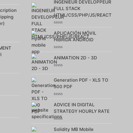
INGENIEUR DEVELOPPEUR
0
sur
FULL STACK
ription
5
HTML/CSS/PHP/JS/REACT
hipping
r)
Note
APLICACIÓN MÓVIL
0
sur
HÍBRIDA ANDROID
5
MENT
Note
I
ANIMATION 2D - 3D
0
sur
5
Note
0
Generation PDF - XLS TO
sur
5
500 PDF
Note
ADVICE IN DIGITAL
0
sur
STRATEGY HOURLY RATE
5
Note
Solidity MB Mobile
0