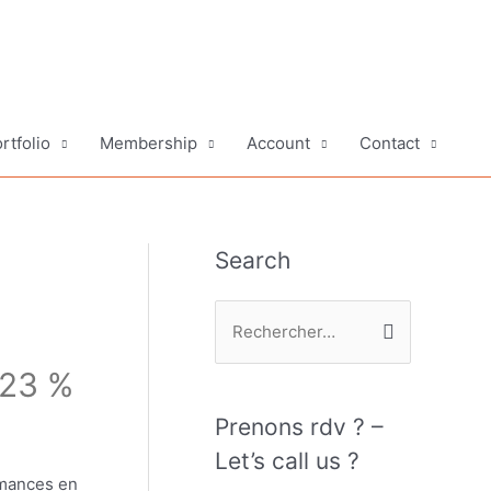
rtfolio
Membership
Account
Contact
Search
R
e
 23 %
c
h
Prenons rdv ? –
e
Let’s call us ?
r
rmances en