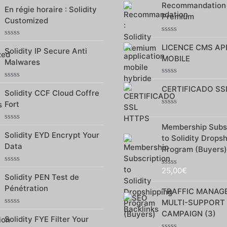
Note
Recommandation :
sur
En régie horaire : Solidity
0
5
Premium
sur
Customized
5
Note
Note
LICENCE CMS AP
0
Solidity IP Secure Anti
0
sur
MOBILE
sur
Malwares
5
5
Note
Note
CERTIFICADO SS
0
Solidity CCF Cloud Coffre
0
sur
sur
Fort
5
5
Note
0
Membership Subsc
Note
sur
Solidity EYD Encrypt Your
0
5
to Solidity Drops
sur
Data
Program (Buyers)
5
Note
25,00
€
Note
Solidity PEN Test de
0
0
sur
Pénétration
sur
TRAFFIC MANAG
5
5
MULTI-SUPPORT
Note
CAMPAIGN (3)
Solidity FYE Filter Your
0
sur