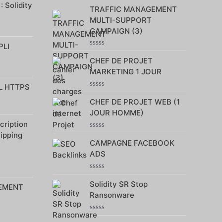
Note
 Solidity
TRAFFIC MANAGEMENT
0
sur
MULTI-SUPPORT
5
CAMPAIGN (3)
PLI
Note
CHEF DE PROJET
0
sur
MARKETING 1 JOUR
5
L HTTPS
Note
CHEF DE PROJET WEB (1
0
sur
JOUR HOMME)
5
ription
hipping
Note
CAMPAGNE FACEBOOK
0
sur
ADS
5
Note
Solidity SR Stop
0
EMENT
sur
Ransonware
5
Note