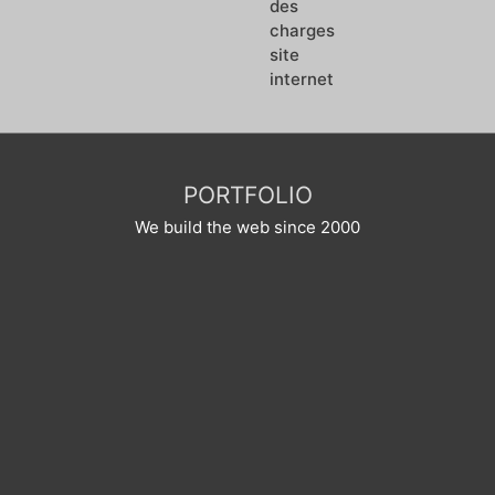
Note
0
sur
5
PORTFOLIO
We build the web since 2000