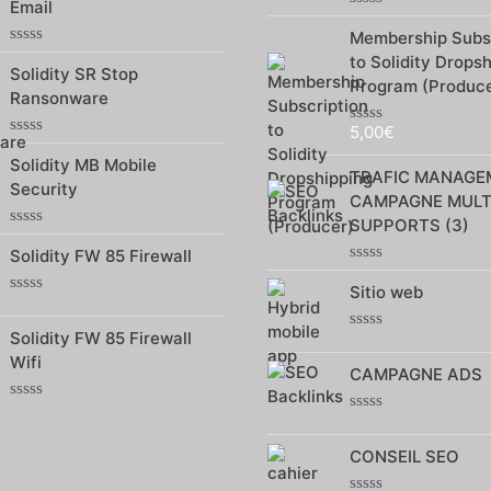
Email
5
Note
Membership Subsc
0
sur
Note
to Solidity Drops
5
Solidity SR Stop
0
Program (Produce
sur
Ransonware
5
5,00
€
Note
Note
0
Solidity MB Mobile
0
sur
TRAFIC MANAGE
sur
5
Security
5
CAMPAGNE MULT
SUPPORTS (3)
Note
Solidity FW 85 Firewall
0
sur
Note
5
Sitio web
0
Note
sur
0
5
Solidity FW 85 Firewall
sur
Note
5
0
Wifi
CAMPAGNE ADS
sur
5
Note
Note
0
0
sur
CONSEIL SEO
sur
5
5