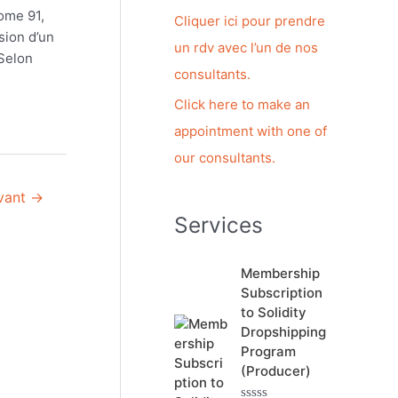
ome 91,
c
Cliquer ici pour prendre
sion d’un
h
un rdv avec l’un de nos
 Selon
e
consultants.
r
Click here to make an
appointment with one of
:
our consultants.
ivant
→
Services
Membership
Subscription
to Solidity
Dropshipping
Program
(Producer)