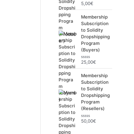
5,00
€
N
o
t
Membership
e
0
Subscription
s
to Solidity
u
r
Dropshipping
5
Program
(Buyers)
25,00
€
N
o
t
Membership
e
0
Subscription
s
to Solidity
u
r
Dropshipping
5
Program
(Resellers)
50,00
€
N
o
t