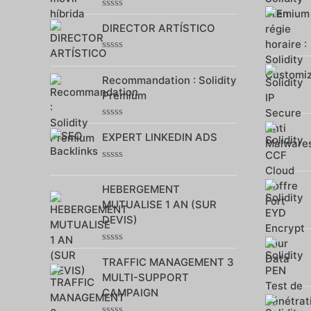
Note
DIRECTOR ARTÍSTICO
0
sur
5
Note
0
Recommandation : Solidity
sur
5
Premium
Note
EXPERT LINKEDIN ADS
0
sur
5
Note
0
HEBERGEMENT
sur
5
MUTUALISE 1 AN (SUR
DEVIS)
Note
TRAFFIC MANAGEMENT 3
0
sur
MULTI-SUPPORT
5
CAMPAIGN