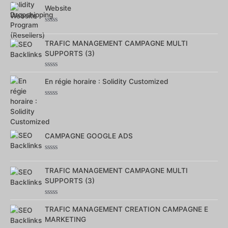
sur
Website
5
Note
0
sur
TRAFIC MANAGEMENT CAMPAGNE MULTI
5
SUPPORTS (3)
Note
0
En régie horaire : Solidity Customized
sur
5
Note
0
sur
5
CAMPAGNE GOOGLE ADS
Note
0
sur
TRAFIC MANAGEMENT CAMPAGNE MULTI
5
SUPPORTS (3)
Note
0
TRAFIC MANAGEMENT CREATION CAMPAGNE E
sur
MARKETING
5