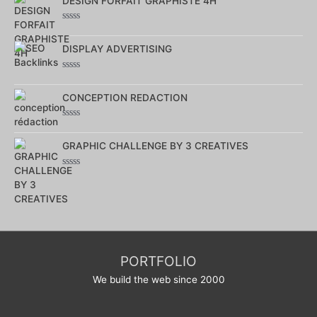
sur
DESIGN FORFAIT GRAPHISTE 4H
5
Note
0
sur
DISPLAY ADVERTISING
5
Note
0
sur
CONCEPTION REDACTION
5
Note
0
sur
GRAPHIC CHALLENGE BY 3 CREATIVES
5
Note
0
sur
5
PORTFOLIO
We build the web since 2000