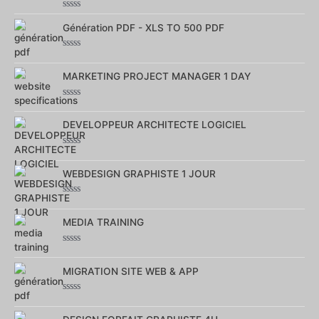
Note
0
Génération PDF - XLS TO 500 PDF
sur
5
Note
0
sur
MARKETING PROJECT MANAGER 1 DAY
5
Note
0
sur
DEVELOPPEUR ARCHITECTE LOGICIEL
5
Note
0
sur
WEBDESIGN GRAPHISTE 1 JOUR
5
Note
0
sur
MEDIA TRAINING
5
Note
0
sur
MIGRATION SITE WEB & APP
5
Note
0