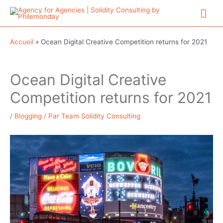
Aller
Me
au
contenu
prin
Accueil
»
Ocean Digital Creative Competition returns for 2021
Ocean Digital Creative
Competition returns for 2021
/
Blogging
/ Par
Team Solidity Consulting