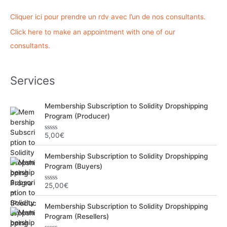
r
Cliquer ici pour prendre un rdv avec l’un de nos consultants.
c
Click here to make an appointment with one of our
h
consultants.
e
r
Services
:
Membership Subscription to Solidity Dropshipping
Program (Producer)
5,00
€
N
o
t
Membership Subscription to Solidity Dropshipping
e
0
Program (Buyers)
s
u
r
25,00
€
N
5
o
t
Membership Subscription to Solidity Dropshipping
e
0
Program (Resellers)
s
u