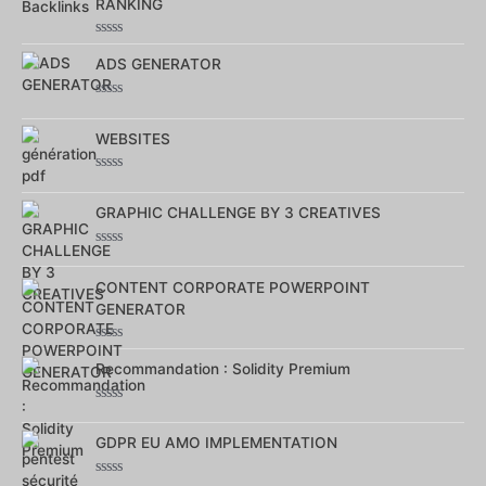
RANKING
Note
0
ADS GENERATOR
sur
5
Note
0
sur
WEBSITES
5
Note
0
sur
GRAPHIC CHALLENGE BY 3 CREATIVES
5
Note
0
sur
CONTENT CORPORATE POWERPOINT
5
GENERATOR
Note
0
Recommandation : Solidity Premium
sur
5
Note
0
sur
GDPR EU AMO IMPLEMENTATION
5