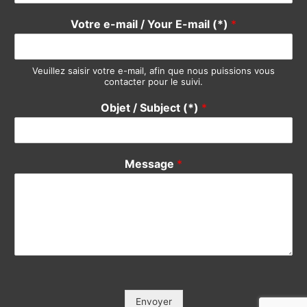
Objet / Subject (*)
*
Message
*
Envoyer
Copyright © 2000-2023 Solidity Consulting | By Philemonday
Ltd.