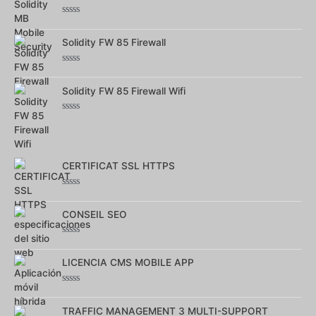
5
Note
0
sur
Solidity FW 85 Firewall
5
Note
0
sur
Solidity FW 85 Firewall Wifi
5
Note
0
sur
5
CERTIFICAT SSL HTTPS
Note
0
sur
CONSEIL SEO
5
Note
0
sur
LICENCIA CMS MOBILE APP
5
Note
0
sur
TRAFFIC MANAGEMENT 3 MULTI-SUPPORT