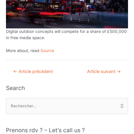
Digital outdoor concepts will compete for a share of £500,000
in free media space.
More about, read
Source
Navigation
←
Article précédent
Article suivant
→
de
l’article
Search
R
e
c
h
Prenons rdv ? – Let’s call us ?
e