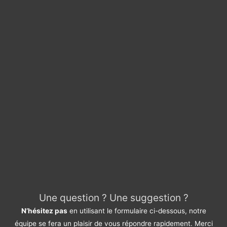
Une question ? Une suggestion ?
N’hésitez pas
en utilisant le formulaire ci-dessous, notre
équipe se fera un plaisir de vous répondre rapidement. Merci
Do not hesitate
using the form below, our team will be happy
to answer you quickly. Thank you.
Pour quel service avez-vous une suggestion ?
*
Devis / Quote - Appel d'offre