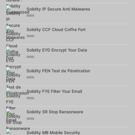
Note
0
sur
Solidity IP Secure Anti Malwares
5
Note
0
sur
Solidity CCF Cloud Coffre Fort
5
Note
0
sur
Solidity EYD Encrypt Your Data
5
Note
0
sur
Solidity PEN Test de Pénétration
5
Note
0
sur
Solidity FYE Filter Your Email
5
Note
0
sur
Solidity SR Stop Ransonware
5
Note
0
sur
Solidity MB Mobile Security