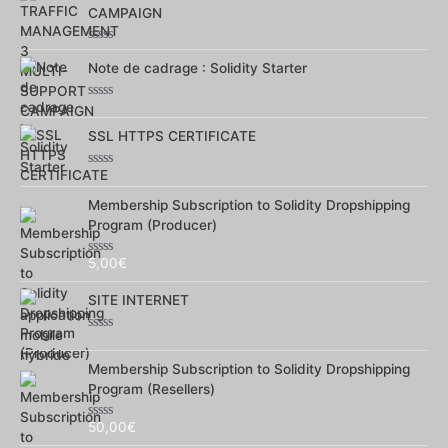
5
CAMPAIGN
Note
0
Note de cadrage : Solidity Starter
sur
5
Note
0
sur
SSL HTTPS CERTIFICATE
5
Note
0
sur
Membership Subscription to Solidity Dropshipping
5
Program (Producer)
5,00
€
Note
0
sur
SITE INTERNET
5
Note
0
sur
Membership Subscription to Solidity Dropshipping
5
Program (Resellers)
50,00
€
Note
0