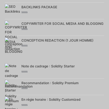
Note
0
sur
BACKLINKS PACKAGE
5
Note
0
sur
COPYWRITER FOR SOCIAL MEDIA AND BLOGGING
5
Note
0
sur
CONCEPTION REDACTION (1 JOUR HOMME)
5
Note
0
sur
5
Note de cadrage : Solidity Starter
Note
0
sur
Recommandation : Solidity Premium
5
Note
0
sur
En régie horaire : Solidity Customized
5