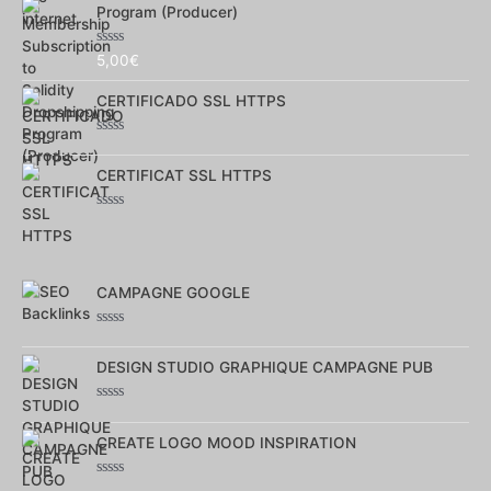
5
Program (Producer)
Note
5,00
€
0
sur
CERTIFICADO SSL HTTPS
5
Note
0
CERTIFICAT SSL HTTPS
sur
5
Note
0
sur
5
CAMPAGNE GOOGLE
Note
0
DESIGN STUDIO GRAPHIQUE CAMPAGNE PUB
sur
5
Note
0
CREATE LOGO MOOD INSPIRATION
sur
5
Note