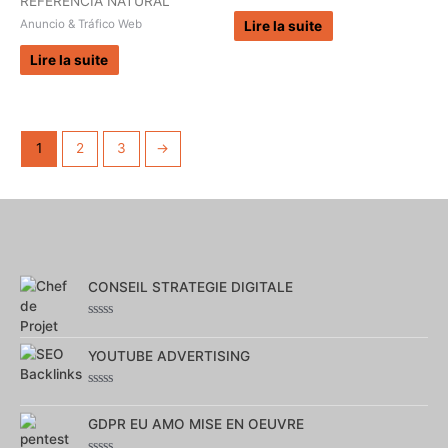
REFERENCIA NATURAL
Anuncio & Tráfico Web
Lire la suite
Lire la suite
1
2
3
→
CONSEIL STRATEGIE DIGITALE
Note
0
YOUTUBE ADVERTISING
sur
5
Note
0
GDPR EU AMO MISE EN OEUVRE
sur
5