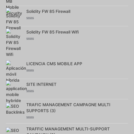
Note
0
Solidity FW 85 Firewall
sur
5
Note
0
Solidity FW 85 Firewall Wifi
sur
5
Note
0
sur
5
LICENCIA CMS MOBILE APP
Note
0
SITE INTERNET
sur
5
Note
0
TRAFIC MANAGEMENT CAMPAGNE MULTI
sur
5
SUPPORTS (3)
Note
0
TRAFFIC MANAGEMENT MULTI-SUPPORT
sur