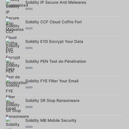
Solidity IP Secure Anti Malwares
sur
5
Note
0
Solidity CCF Cloud Coffre Fort
sur
5
Note
0
Solidity EYD Encrypt Your Data
sur
5
Note
0
Solidity PEN Test de Pénétration
sur
5
Note
0
Solidity FYE Filter Your Email
sur
5
Note
0
Solidity SR Stop Ransonware
sur
5
Note
0
Solidity MB Mobile Security
sur
5