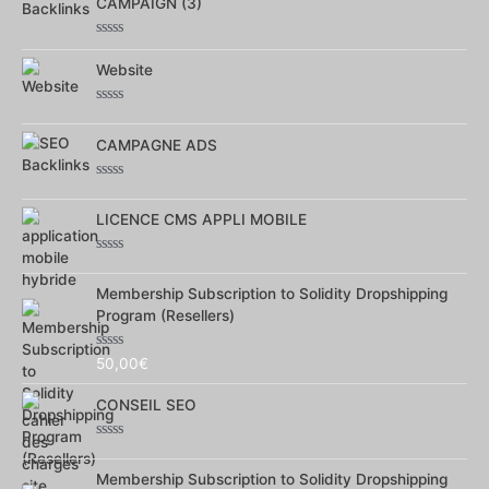
CAMPAIGN (3)
5
Note
0
Website
sur
5
Note
0
CAMPAGNE ADS
sur
5
Note
0
LICENCE CMS APPLI MOBILE
sur
5
Note
0
Membership Subscription to Solidity Dropshipping
sur
5
Program (Resellers)
Note
50,00
€
0
sur
CONSEIL SEO
5
Note
0
Membership Subscription to Solidity Dropshipping
sur