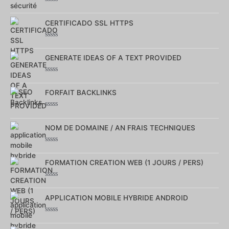
Note
0
CERTIFICADO SSL HTTPS
sur
5
Note
0
GENERATE IDEAS OF A TEXT PROVIDED
sur
5
Note
0
FORFAIT BACKLINKS
sur
5
Note
0
NOM DE DOMAINE / AN FRAIS TECHNIQUES
sur
5
Note
0
FORMATION CREATION WEB (1 JOURS / PERS)
sur
5
Note
0
APPLICATION MOBILE HYBRIDE ANDROID
sur
5
Note
0