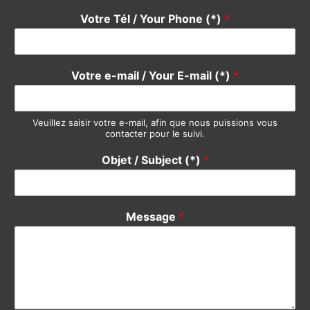
Acheter / Buy
Vendre / Sell
Prendre un rdv / Meeting
Support Clients / Customers Support
Autre / Other
Votre Nom / Your Name (*)
*
Votre Tél / Your Phone (*)
*
Votre e-mail / Your E-mail (*)
*
Veuillez saisir votre e-mail, afin que nous puissions vous
contacter pour le suivi.