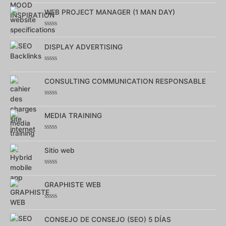
0
WEB PROJECT MANAGER (1 MAN DAY)
sur
5
Note
0
DISPLAY ADVERTISING
sur
5
Note
0
CONSULTING COMMUNICATION RESPONSABLE
sur
5
Note
0
MEDIA TRAINING
sur
5
Note
0
Sitio web
sur
5
Note
0
GRAPHISTE WEB
sur
5
Note
0
CONSEJO DE CONSEJO (SEO) 5 DÍAS
sur
5