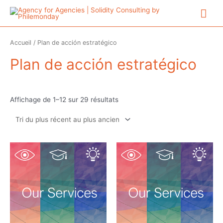
Aller
Me
au
contenu
prin
Accueil
/ Plan de acción estratégico
Plan de acción estratégico
Trié
Affichage de 1–12 sur 29 résultats
du
plus
récent
au
plus
ancien