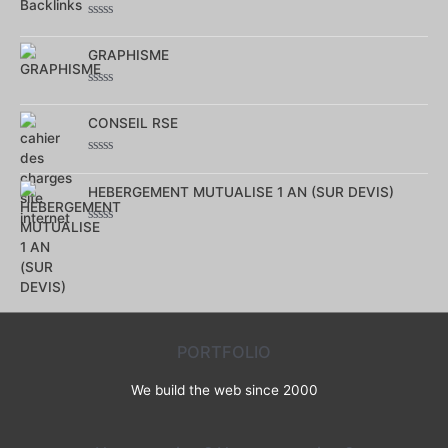
Note
0
GRAPHISME
sur
5
Note
0
CONSEIL RSE
sur
5
Note
0
HEBERGEMENT MUTUALISE 1 AN (SUR DEVIS)
sur
5
Note
0
sur
5
PORTFOLIO
We build the web since 2000