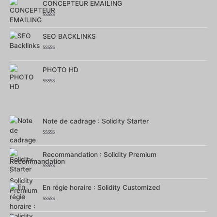
CONCEPTEUR EMAILING
sur
5
Note
0
SEO BACKLINKS
sur
5
Note
0
PHOTO HD
sur
5
Note
0
sur
5
Note de cadrage : Solidity Starter
Note
0
Recommandation : Solidity Premium
sur
5
Note
0
En régie horaire : Solidity Customized
sur
5
Note
0