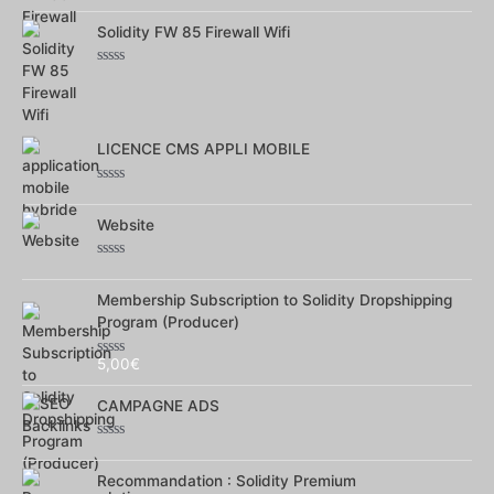
Note
0
sur
Solidity FW 85 Firewall Wifi
5
Note
0
sur
5
LICENCE CMS APPLI MOBILE
Note
0
sur
Website
5
Note
0
sur
Membership Subscription to Solidity Dropshipping
5
Program (Producer)
5,00
€
Note
0
sur
CAMPAGNE ADS
5
Note
0
sur
Recommandation : Solidity Premium