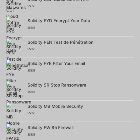
5
Note
0
sur
Solidity EYD Encrypt Your Data
5
Note
0
sur
Solidity PEN Test de Pénétration
5
Note
0
sur
Solidity FYE Filter Your Email
5
Note
0
sur
Solidity SR Stop Ransonware
5
Note
0
sur
Solidity MB Mobile Security
5
Note
0
sur
Solidity FW 85 Firewall
5