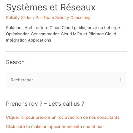
Systèmes et Réseaux
Solidity Slider
/ Par
Team Solidity Consulting
Solutions Architecture Cloud Cloud public, privé ou hébergé
Optimisation Consommation Cloud MOA et Pilotage Cloud
Intégration Applications
Search
R
e
c
h
Prenons rdv ? – Let’s call us ?
e
r
Cliquer ici pour prendre un rdv avec l’un de nos consultants.
c
Click here to make an appointment with one of our
h