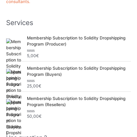
consultants.
e
r
Services
:
Membership Subscription to Solidity Dropshipping
Program (Producer)
5,00
€
N
o
t
Membership Subscription to Solidity Dropshipping
e
0
Program (Buyers)
s
u
r
25,00
€
N
5
o
t
Membership Subscription to Solidity Dropshipping
e
0
Program (Resellers)
s
u
r
50,00
€
N
5
o
t
e
0