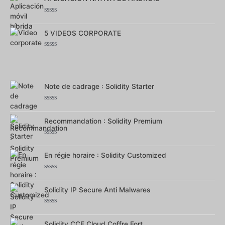
5
Note
0
sur
5 VIDEOS CORPORATE
5
Note
0
sur
5
Note de cadrage : Solidity Starter
Note
0
sur
Recommandation : Solidity Premium
5
Note
0
sur
En régie horaire : Solidity Customized
5
Note
0
sur
Solidity IP Secure Anti Malwares
5
Note
0
sur
Solidity CCF Cloud Coffre Fort