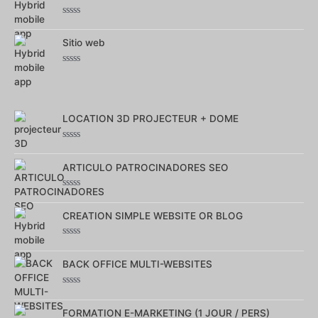
sur
5
Note
0
sur
Sitio web
5
Note
0
sur
5
LOCATION 3D PROJECTEUR + DOME
Note
0
sur
ARTICULO PATROCINADORES SEO
5
Note
0
sur
CREATION SIMPLE WEBSITE OR BLOG
5
Note
0
sur
BACK OFFICE MULTI-WEBSITES
5
Note
0
sur
FORMATION E-MARKETING (1 JOUR / PERS)