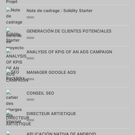
Note
0
sur
Note de cadrage : Solidity Starter
5
Note
0
sur
GENERACIÓN DE CLIENTES POTENCIALES
5
Note
0
sur
ANALYSIS OF KPIS OF AN ADS CAMPAIGN
5
Note
0
sur
MANAGER GOOGLE ADS
5
Note
0
sur
CONSEIL SEO
5
Note
0
sur
DIRECTEUR ARTISTIQUE
5
Note
0
sur
APLICACIÓN NATIVA DE ANDROID