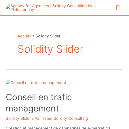
Aller
Me
au
contenu
prin
Accueil
»
Solidity Slider
Solidity Slider
Conseil en trafic
management
Solidity Slider
/ Par
Team Solidity Consulting
Création et management de campagnes de e-marketing