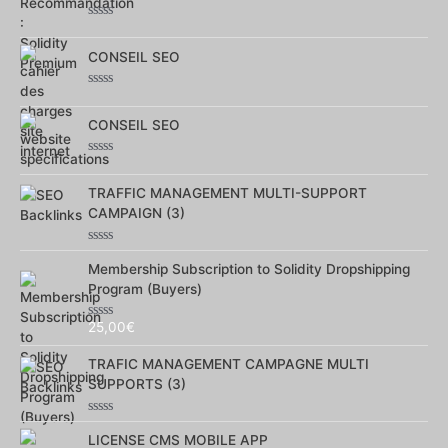
5
Note
0
sur
CONSEIL SEO
5
Note
0
sur
CONSEIL SEO
5
Note
0
sur
TRAFFIC MANAGEMENT MULTI-SUPPORT
5
CAMPAIGN (3)
Note
0
Membership Subscription to Solidity Dropshipping
sur
Program (Buyers)
5
25,00
€
Note
0
sur
TRAFIC MANAGEMENT CAMPAGNE MULTI
5
SUPPORTS (3)
Note
0
LICENSE CMS MOBILE APP