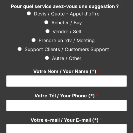
Autre / Other
Votre Nom / Your Name (*)
*
Votre Tél / Your Phone (*)
*
Votre e-mail / Your E-mail (*)
*
Veuillez saisir votre e-mail, afin que nous puissions vous
contacter pour le suivi.
Objet / Subject (*)
*
Message
*