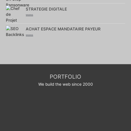
Note
0
sur
STRATEGIE DIGITALE
5
Note
0
sur
ACHAT ESPACE MANDATAIRE PAYEUR
5
Note
0
sur
5
PORTFOLIO
We build the web since 2000