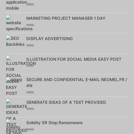
5
Note
0
sur
MARKETING PROJECT MANAGER 1 DAY
5
Note
0
sur
DISPLAY ADVERTISING
5
Note
0
sur
ILLUSTRATION FOR SOCIAL MEDIA EASY POST
5
Note
0
sur
SECURE AND CONFIDENTIAL E-MAIL NEOMEL.FR /
5
AN
Note
0
GENERATE IDEAS OF A TEXT PROVIDED
sur
5
Note
0
sur
Solidity SR Stop Ransonware
5