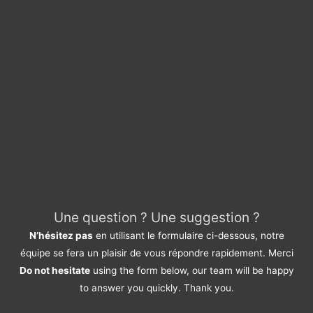
Une question ? Une suggestion ?
N’hésitez pas
en utilisant le formulaire ci-dessous, notre
équipe se fera un plaisir de vous répondre rapidement. Merci
Do not hesitate
using the form below, our team will be happy
to answer you quickly. Thank you.
Pour quel service avez-vous une suggestion ?
*
Devis / Quote - Appel d'offre
Acheter / Buy
Vendre / Sell
Prendre un rdv / Meeting
Support Clients / Customers Support