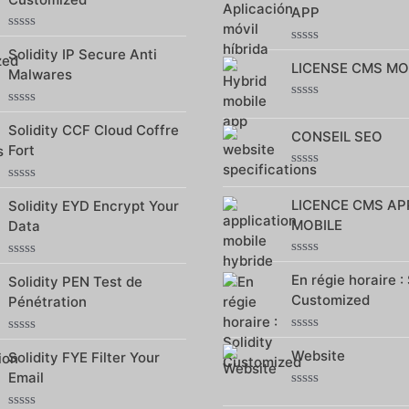
5
5
APP
Note
Solidity IP Secure Anti
Note
0
LICENSE CMS MO
0
sur
Malwares
sur
5
5
Note
Note
0
Solidity CCF Cloud Coffre
0
CONSEIL SEO
sur
sur
Fort
5
5
Note
0
Note
LICENCE CMS AP
Solidity EYD Encrypt Your
sur
0
5
sur
MOBILE
Data
5
Note
Note
En régie horaire : 
0
Solidity PEN Test de
0
sur
sur
Customized
Pénétration
5
5
Note
Note
Website
0
Solidity FYE Filter Your
0
sur
sur
Email
5
5
Note