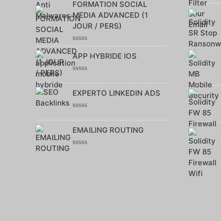
FORMATION SOCIAL
0
sur
MEDIA ADVANCED (1
5
JOUR / PERS)
Note
APP HYBRIDE IOS
0
sur
5
Note
0
EXPERTO LINKEDIN ADS
sur
5
Note
0
EMAILING ROUTING
sur
5
Note
0
sur
5