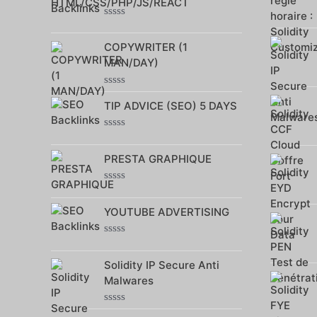
sur
5
Note
0
COPYWRITER (1
sur
5
MAN/DAY)
Note
TIP ADVICE (SEO) 5 DAYS
0
sur
5
Note
0
PRESTA GRAPHIQUE
sur
5
Note
0
YOUTUBE ADVERTISING
sur
5
Note
0
Solidity IP Secure Anti
sur
5
Malwares
Note