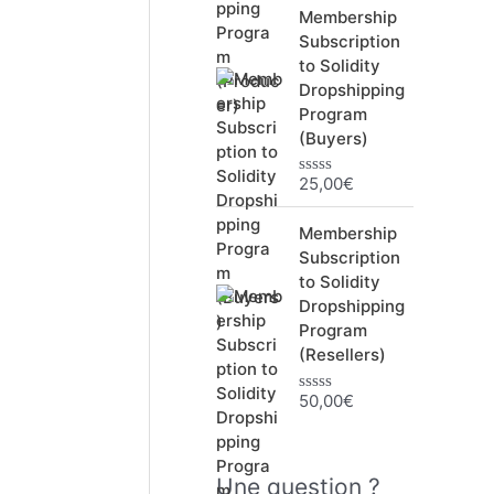
t
Membership
e
0
Subscription
s
to Solidity
u
r
Dropshipping
5
Program
(Buyers)
25,00
€
N
o
t
Membership
e
0
Subscription
s
to Solidity
u
r
Dropshipping
5
Program
(Resellers)
50,00
€
N
o
t
e
0
Une question ?
s