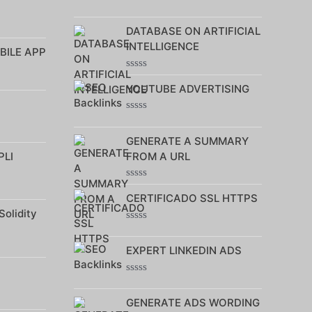
Note
0
DATABASE ON ARTIFICIAL
sur
5
INTELLIGENCE
BILE APP
Note
YOUTUBE ADVERTISING
0
sur
5
Note
0
GENERATE A SUMMARY
sur
5
PLI
FROM A URL
Note
CERTIFICADO SSL HTTPS
0
sur
Solidity
5
Note
0
EXPERT LINKEDIN ADS
sur
5
Note
0
GENERATE ADS WORDING
sur