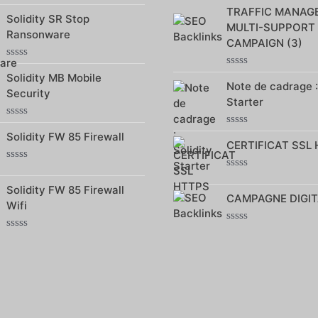
0
Note
TRAFFIC MANAG
sur
Solidity SR Stop
0
5
MULTI-SUPPORT
sur
Ransonware
5
CAMPAIGN (3)
Note
Note
Solidity MB Mobile
0
Note de cadrage :
0
sur
Security
sur
5
Starter
5
Note
Note
Solidity FW 85 Firewall
0
CERTIFICAT SSL
0
sur
sur
5
5
Note
Note
0
0
Solidity FW 85 Firewall
sur
CAMPAGNE DIGIT
sur
5
Wifi
5
Note
Note
0
0
sur
sur
5
5