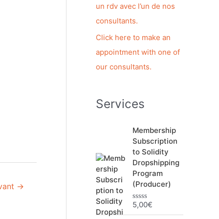
h
un rdv avec l’un de nos
e
consultants.
r
Click here to make an
appointment with one of
:
our consultants.
Services
Membership
Subscription
to Solidity
Dropshipping
Program
(Producer)
ivant
→
5,00
€
N
o