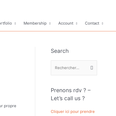
rtfolio
Membership
Account
Contact
Search
R
e
c
h
Prenons rdv ? –
e
Let’s call us ?
r
ur propre
c
Cliquer ici pour prendre