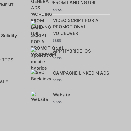
5
FROM LANDING URL
EMENT
Note
VIDEO SCRIPT FOR A
0
sur
PROMOTIONAL
5
VOICEOVER
 Solidity
Note
APP HYBRIDE IOS
0
sur
 HTTPS
5
Note
0
CAMPAGNE LINKEDIN ADS
sur
5
ALE
Note
0
Website
sur
5
Note
0
sur
5