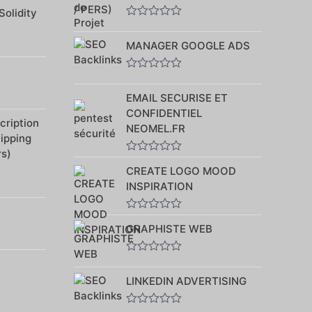
sur
Solidity
5
Note
0
MANAGER GOOGLE ADS
sur
5
Note
0
EMAIL SECURISE ET
sur
5
CONFIDENTIEL
ription
NEOMEL.FR
hipping
rs)
Note
CREATE LOGO MOOD
0
sur
INSPIRATION
5
Note
GRAPHISTE WEB
0
sur
5
Note
0
LINKEDIN ADVERTISING
sur
5