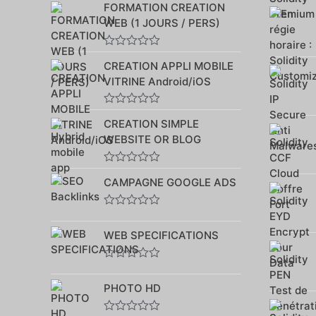
FORMATION CREATION
sur
5
WEB (1 JOURS / PERS)
Note
CREATION APPLI MOBILE
0
sur
VITRINE Android/iOS
5
Note
CREATION SIMPLE
0
sur
WEBSITE OR BLOG
5
Note
CAMPAGNE GOOGLE ADS
0
sur
5
Note
0
WEB SPECIFICATIONS
sur
5
Note
0
PHOTO HD
sur
5