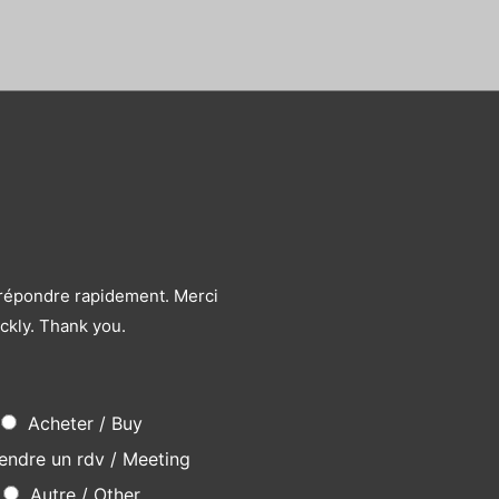
Note
0
sur
5