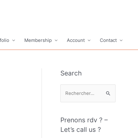
folio
Membership
Account
Contact
Search
R
e
c
h
Prenons rdv ? –
e
Let’s call us ?
r