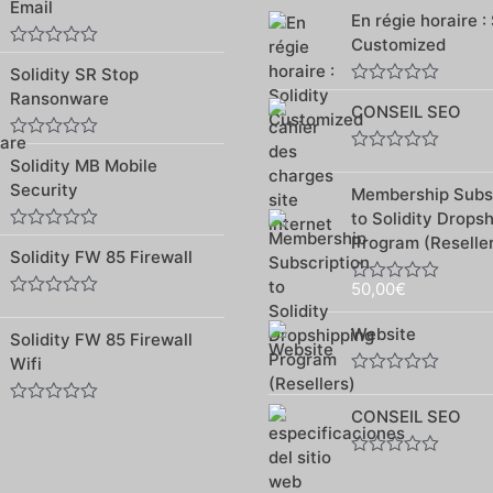
sur
Note
Email
5
En régie horaire : 
0
sur
Customized
5
Note
Solidity SR Stop
0
sur
Note
Ransonware
5
CONSEIL SEO
0
sur
5
Note
Note
Solidity MB Mobile
0
0
sur
Security
Membership Subsc
sur
5
5
to Solidity Drops
Program (Reselle
Note
Solidity FW 85 Firewall
0
sur
50,00
€
5
Note
Note
0
0
sur
Website
Solidity FW 85 Firewall
sur
5
5
Wifi
Note
0
CONSEIL SEO
Note
sur
0
5
sur
5
Note
0