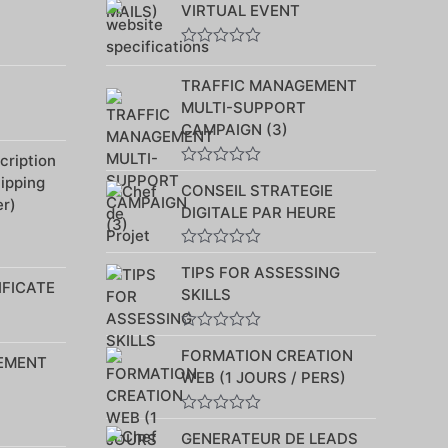
VIRTUAL EVENT
0
sur
5
Note
0
TRAFFIC MANAGEMENT
sur
5
MULTI-SUPPORT
CAMPAIGN (3)
ription
Note
hipping
CONSEIL STRATEGIE
0
r)
sur
DIGITALE PAR HEURE
5
Note
TIPS FOR ASSESSING
0
IFICATE
sur
SKILLS
5
Note
FORMATION CREATION
0
EMENT
sur
WEB (1 JOURS / PERS)
5
Note
GENERATEUR DE LEADS
0