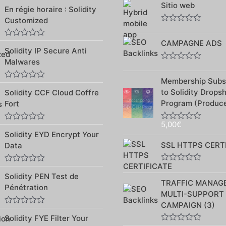
Note
Sitio web
sur
En régie horaire : Solidity
0
5
sur
Customized
5
Note
0
CAMPAGNE ADS
Note
sur
Solidity IP Secure Anti
0
5
sur
Malwares
5
Note
0
Membership Subsc
sur
Note
5
to Solidity Drops
Solidity CCF Cloud Coffre
0
sur
Program (Produce
Fort
5
5,00
€
Note
Note
Solidity EYD Encrypt Your
0
0
sur
sur
SSL HTTPS CERT
Data
5
5
Note
Note
Solidity PEN Test de
0
0
TRAFFIC MANAG
sur
sur
Pénétration
5
5
MULTI-SUPPORT
CAMPAIGN (3)
Note
Solidity FYE Filter Your
0