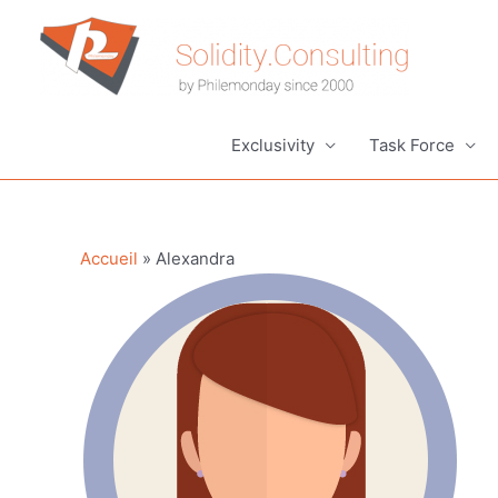
Aller
au
contenu
Exclusivity
Task Force
Accueil
»
Alexandra