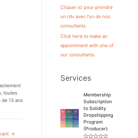
c
Cliquer ici pour prendre
h
un rdv avec l’un de nos
e
consultants.
r
Click here to make an
appointment with one of
:
our consultants.
Services
gracilement
n, toutes
Membership
s de 13 ans
Subscription
to Solidity
Dropshipping
Program
(Producer)
ivant
→