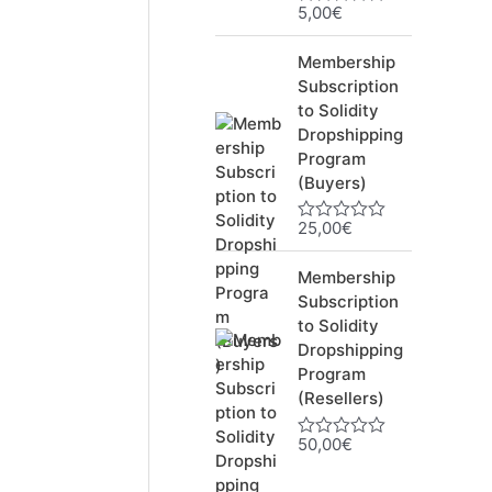
5,00
€
N
o
t
Membership
e
0
Subscription
s
to Solidity
u
Dropshipping
r
5
Program
(Buyers)
25,00
€
N
o
t
Membership
e
0
Subscription
s
to Solidity
u
Dropshipping
r
5
Program
(Resellers)
50,00
€
N
o
t