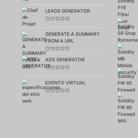
Note
0
LEADS GENERATOR
sur
5
Note
0
GENERATE A SUMMARY
sur
5
FROM A URL
Note
ADS GENERATOR
0
sur
5
Note
0
EVENTO VIRTUAL
sur
5
Note
0
sur
5