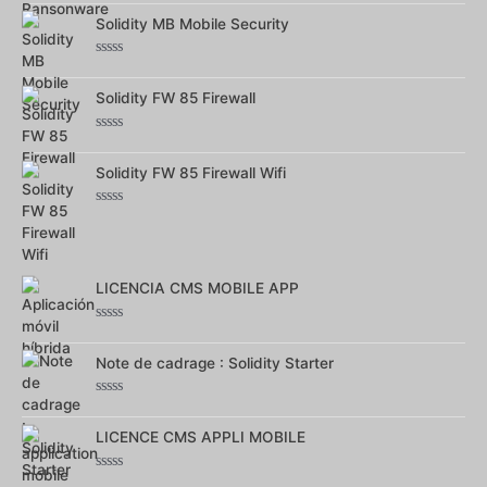
0
sur
Solidity MB Mobile Security
5
Note
0
sur
Solidity FW 85 Firewall
5
Note
0
sur
Solidity FW 85 Firewall Wifi
5
Note
0
sur
5
LICENCIA CMS MOBILE APP
Note
0
sur
Note de cadrage : Solidity Starter
5
Note
0
sur
LICENCE CMS APPLI MOBILE
5
Note