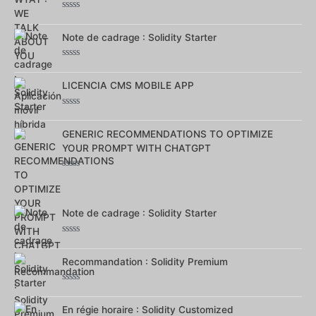
Note
0
sur
Note de cadrage : Solidity Starter
5
Note
0
sur
LICENCIA CMS MOBILE APP
5
Note
0
sur
GENERIC RECOMMENDATIONS TO OPTIMIZE
5
YOUR PROMPT WITH CHATGPT
Note
0
sur
5
Note de cadrage : Solidity Starter
Note
0
sur
Recommandation : Solidity Premium
5
Note
0
sur
En régie horaire : Solidity Customized