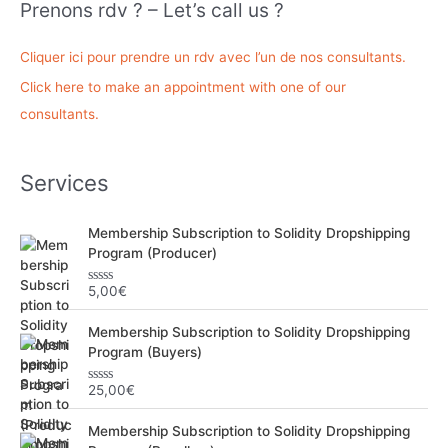
Prenons rdv ? – Let’s call us ?
e
r
Cliquer ici pour prendre un rdv avec l’un de nos consultants.
c
Click here to make an appointment with one of our
h
consultants.
e
r
Services
:
Membership Subscription to Solidity Dropshipping
Program (Producer)
5,00
€
N
o
t
Membership Subscription to Solidity Dropshipping
e
0
Program (Buyers)
s
u
r
25,00
€
N
5
o
t
Membership Subscription to Solidity Dropshipping
e
0