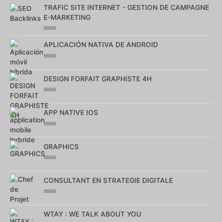
Note
0
TRAFIC SITE INTERNET - GESTION DE CAMPAGNE
sur
E-MARKETING
5
Note
0
APLICACIÓN NATIVA DE ANDROID
sur
5
Note
0
sur
DESIGN FORFAIT GRAPHISTE 4H
5
Note
0
sur
APP NATIVE IOS
5
Note
0
sur
GRAPHICS
5
Note
0
sur
CONSULTANT EN STRATEGIE DIGITALE
5
Note
0
sur
WTAY : WE TALK ABOUT YOU
5