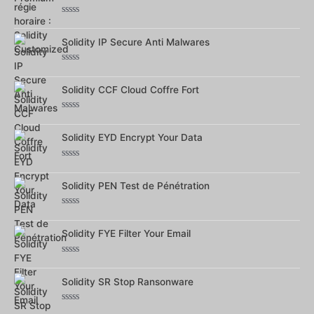
5
Note
0
sur
Solidity IP Secure Anti Malwares
5
Note
0
sur
Solidity CCF Cloud Coffre Fort
5
Note
0
sur
Solidity EYD Encrypt Your Data
5
Note
0
sur
Solidity PEN Test de Pénétration
5
Note
0
sur
Solidity FYE Filter Your Email
5
Note
0
sur
Solidity SR Stop Ransonware
5
Note