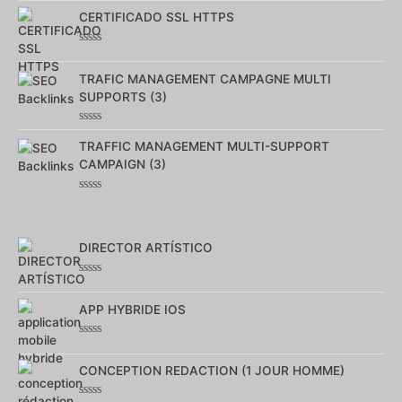
0
sur
CERTIFICADO SSL HTTPS
5
Note
0
sur
TRAFIC MANAGEMENT CAMPAGNE MULTI
5
SUPPORTS (3)
Note
0
TRAFFIC MANAGEMENT MULTI-SUPPORT
sur
CAMPAIGN (3)
5
Note
0
sur
5
DIRECTOR ARTÍSTICO
Note
0
sur
APP HYBRIDE IOS
5
Note
0
sur
CONCEPTION REDACTION (1 JOUR HOMME)
5