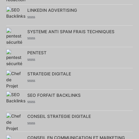
Note
0
sur
LINKEDIN ADVERTISING
5
Note
0
sur
SYSTEME ANTI SPAM FRAIS TECHNIQUES
5
Note
0
sur
PENTEST
5
Note
0
sur
STRATEGIE DIGITALE
5
Note
0
sur
SEO FORFAIT BACKLINKS
5
Note
0
sur
CONSEIL STRATEGIE DIGITALE
5
Note
0
sur
CONSEIL EN COMMUNICATION ET MARKETING