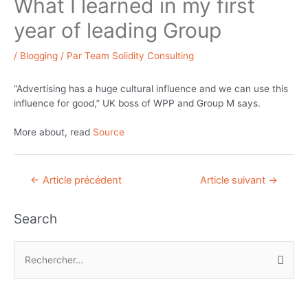
What I learned in my first
year of leading Group
/
Blogging
/ Par
Team Solidity Consulting
“Advertising has a huge cultural influence and we can use this
influence for good,” UK boss of WPP and Group M says.
More about, read
Source
Navigation
←
Article précédent
Article suivant
→
de
l’article
Search
R
e
c
h