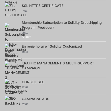
0
sur
SSL HTTPS CERTIFICATE
5
Note
0
sur
Membership Subscription to Solidity Dropshipping
5
Program (Producer)
5,00
€
Note
0
sur
En régie horaire : Solidity Customized
5
Note
0
sur
TRAFFIC MANAGEMENT 3 MULTI-SUPPORT
5
CAMPAIGN
Note
0
CONSEIL SEO
sur
5
Note
0
sur
CAMPAGNE ADS
5
Note