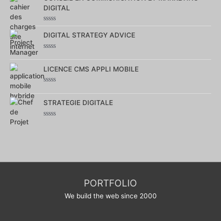
5
DIGITAL
Note
0
DIGITAL STRATEGY ADVICE
sur
5
Note
0
sur
LICENCE CMS APPLI MOBILE
5
Note
0
sur
STRATEGIE DIGITALE
5
Note
0
sur
5
PORTFOLIO
We build the web since 2000