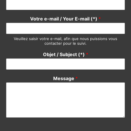
Objet / Subject (*)
*
Message
*
Envoyer
Copyright © 2000-2023 Solidity Consulting | By Philemonday
Ltd.