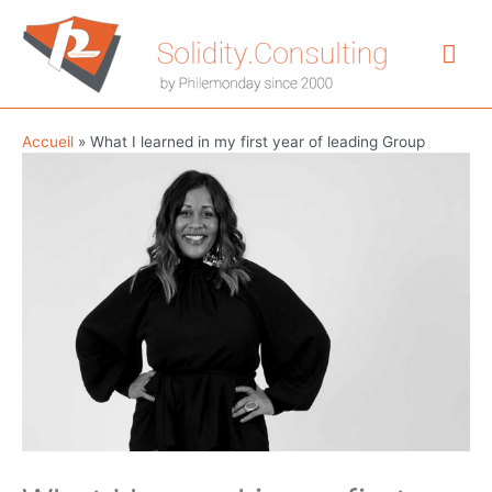
Aller
au
Me
contenu
prin
Accueil
»
What I learned in my first year of leading Group