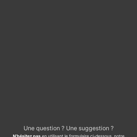
Une question ? Une suggestion ?
N’hésitez pas
en utilisant le formulaire ci-dessous, notre
équipe se fera un plaisir de vous répondre rapidement. Merci
Do not hesitate
using the form below, our team will be happy
to answer you quickly. Thank you.
Pour quel service avez-vous une suggestion ?
*
Devis / Quote - Appel d'offre