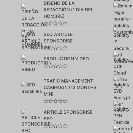
DISEÑO DE LA
0
sur
REDACCIÓN (1 DÍA DEL
5
HOMBRE)
Note
SEO ARTICLE
0
sur
SPONSORISE
5
Note
PRODUCTION VIDEO
0
sur
5
Note
0
TRAFIC MANAGEMENT
sur
5
CAMPAIGN (12 MONTHS
MIN)
Note
ARTICLE SPONSORISE
0
sur
SEO
5
Note