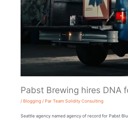
Pabst Brewing hires DNA f
/
Blogging
/ Par
Team Solidity Consulting
Seattle agency named agency of record for Pabst Blu