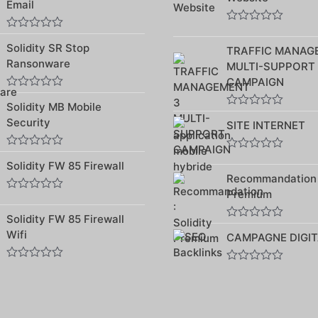
sur
Email
sur
5
5
Note
Note
0
Solidity SR Stop
0
TRAFFIC MANAG
sur
sur
Ransonware
5
MULTI-SUPPORT
5
CAMPAIGN
Note
Solidity MB Mobile
0
Note
sur
Security
SITE INTERNET
0
5
sur
5
Note
Note
Solidity FW 85 Firewall
0
0
sur
Recommandation :
sur
5
5
Premium
Note
0
Solidity FW 85 Firewall
sur
Note
5
Wifi
CAMPAGNE DIGIT
0
sur
5
Note
Note
0
0
sur
sur
5
5