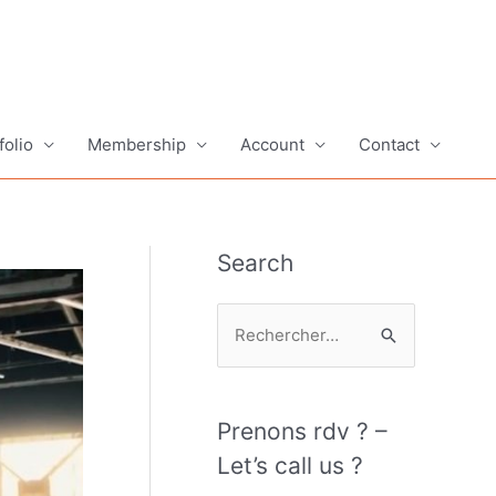
folio
Membership
Account
Contact
Search
R
e
c
h
Prenons rdv ? –
e
Let’s call us ?
r