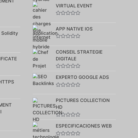
EMENT
Note
VIRTUAL EVENT
0
sur
5
Note
0
APP NATIVE IOS
sur
 Solidity
5
Note
0
CONSEIL STRATEGIE
sur
5
IFICATE
DIGITALE
Note
EXPERTO GOOGLE ADS
0
 HTTPS
sur
5
Note
0
PICTURES COLLECTION
sur
MENT
5
HD
I
Note
ESPECIFICACIONES WEB
0
sur
5