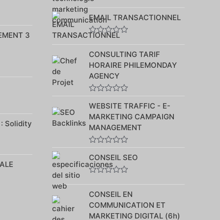
Note
0
EMAIL TRANSACTIONNEL
sur
5
EMENT 3
Note
0
CONSULTING TARIF
sur
5
HORAIRE PHILEMONDAY
AGENCY
Note
WEBSITE TRAFFIC - E-
0
sur
MARKETING CAMPAIGN
5
 Solidity
MANAGEMENT
Note
CONSEIL SEO
0
ALE
sur
5
Note
0
CONSEIL EN
sur
5
COMMUNICATION ET
MARKETING DIGITAL (6h)