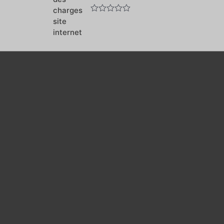
Note
0
sur
5