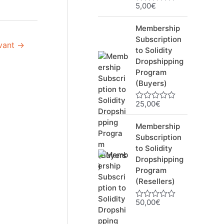
5,00
€
N
o
t
Membership
e
0
Subscription
ivant
→
s
to Solidity
u
Dropshipping
r
5
Program
(Buyers)
25,00
€
N
o
t
Membership
e
0
Subscription
s
to Solidity
u
Dropshipping
r
5
Program
(Resellers)
50,00
€
N
o
t