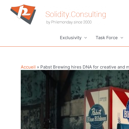
Aller
au
contenu
Exclusivity
Task Force
Accueil
»
Pabst Brewing hires DNA for creative and 