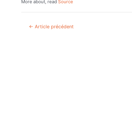
More about, read
Source
Navigation
←
Article précédent
de
l’article