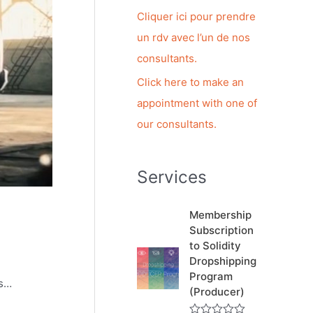
c
Cliquer ici pour prendre
h
un rdv avec l’un de nos
e
consultants.
r
Click here to make an
appointment with one of
:
our consultants.
Services
Membership
Subscription
to Solidity
Dropshipping
Program
ds…
(Producer)