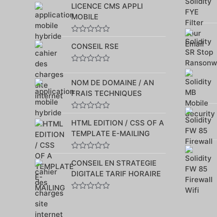
LICENCE CMS APPLI
0
sur
MOBILE
5
Note
CONSEIL RSE
0
sur
5
Note
0
NOM DE DOMAINE / AN
sur
5
FRAIS TECHNIQUES
Note
HTML EDITION / CSS OF A
0
sur
TEMPLATE E-MAILING
5
Note
CONSEIL EN STRATEGIE
0
sur
DIGITALE TARIF HORAIRE
5
Note
0
sur