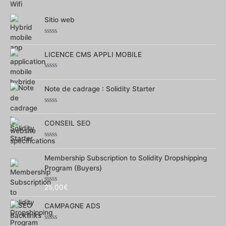
sur
5
Sitio web
Note
0
sur
LICENCE CMS APPLI MOBILE
5
Note
0
sur
Note de cadrage : Solidity Starter
5
Note
0
sur
CONSEIL SEO
5
Note
0
sur
Membership Subscription to Solidity Dropshipping
5
Program (Buyers)
25,00
€
Note
0
sur
CAMPAGNE ADS
5