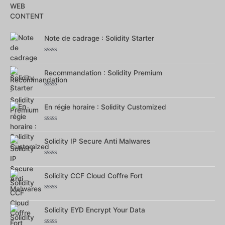
Note
0
sur
5
Note de cadrage : Solidity Starter
Note
0
sur
Recommandation : Solidity Premium
5
Note
0
sur
En régie horaire : Solidity Customized
5
Note
0
sur
Solidity IP Secure Anti Malwares
5
Note
0
sur
Solidity CCF Cloud Coffre Fort
5
Note
0
sur
Solidity EYD Encrypt Your Data
5