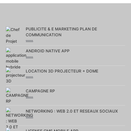
PUBLICITE & E MARKETING PLAN DE
COMMUNICATION
Note
0
ANDROID NATIVE APP
sur
5
Note
0
sur
LOCATION 3D PROJECTEUR + DOME
5
Note
0
sur
CAMPAGNE RP
5
Note
0
sur
NETWORKING : WEB 2.0 ET RESEAUX SOCIAUX
5
Note
0
sur