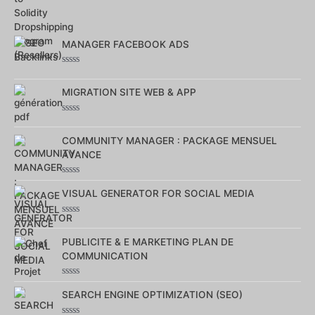
0
sur
5
MANAGER FACEBOOK ADS
Note
0
sur
MIGRATION SITE WEB & APP
5
Note
0
sur
COMMUNITY MANAGER : PACKAGE MENSUEL
5
AVANCE
Note
0
VISUAL GENERATOR FOR SOCIAL MEDIA
sur
5
Note
0
sur
PUBLICITE & E MARKETING PLAN DE
5
COMMUNICATION
Note
0
SEARCH ENGINE OPTIMIZATION (SEO)
sur
5