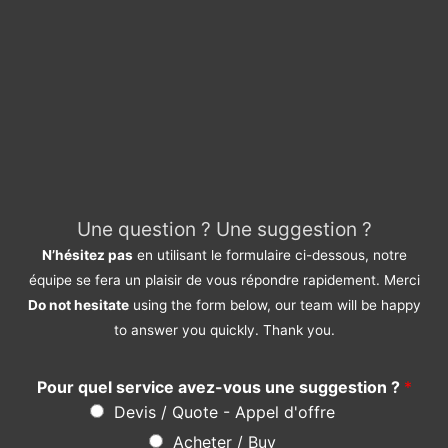
Une question ? Une suggestion ?
N’hésitez pas
en utilisant le formulaire ci-dessous, notre
équipe se fera un plaisir de vous répondre rapidement. Merci
Do not hesitate
using the form below, our team will be happy
to answer you quickly. Thank you.
Pour quel service avez-vous une suggestion ?
*
Devis / Quote - Appel d'offre
Acheter / Buy
Vendre / Sell
Prendre un rdv / Meeting
Support Clients / Customers Support
Autre / Other
Votre Nom / Your Name (*)
*