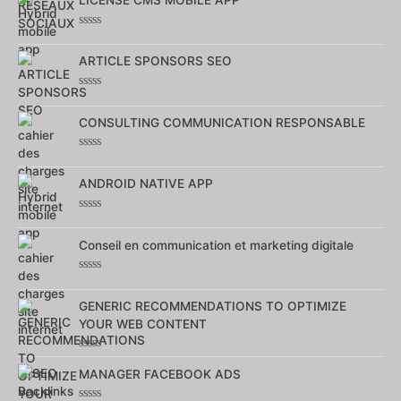
LICENSE CMS MOBILE APP
5
Note
0
sur
ARTICLE SPONSORS SEO
5
Note
0
sur
CONSULTING COMMUNICATION RESPONSABLE
5
Note
0
sur
ANDROID NATIVE APP
5
Note
0
sur
Conseil en communication et marketing digitale
5
Note
0
sur
GENERIC RECOMMENDATIONS TO OPTIMIZE
5
YOUR WEB CONTENT
Note
0
MANAGER FACEBOOK ADS
sur
5