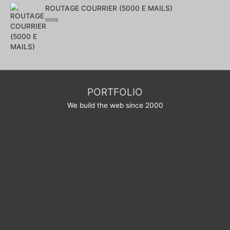
Note
0
ROUTAGE COURRIER (5000 E MAILS)
sur
5
Note
0
sur
5
PORTFOLIO
We build the web since 2000