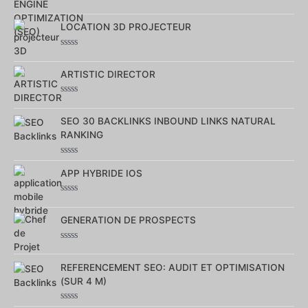
Note
0
sur
LOCATION 3D PROJECTEUR
5
Note
0
sur
ARTISTIC DIRECTOR
5
Note
0
sur
SEO 30 BACKLINKS INBOUND LINKS NATURAL
5
RANKING
Note
0
APP HYBRIDE IOS
sur
5
Note
0
sur
GENERATION DE PROSPECTS
5
Note
0
sur
REFERENCEMENT SEO: AUDIT ET OPTIMISATION
5
(SUR 4 M)