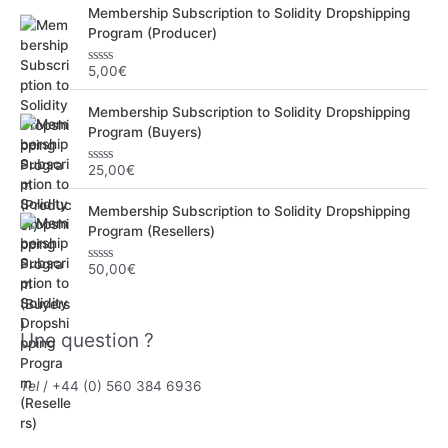
Membership Subscription to Solidity Dropshipping
Program (Producer)
5,00
€
N
o
t
Membership Subscription to Solidity Dropshipping
e
0
Program (Buyers)
s
u
r
25,00
€
N
5
o
t
Membership Subscription to Solidity Dropshipping
e
0
Program (Resellers)
s
u
r
50,00
€
N
5
o
t
e
0
Une question ?
s
u
r
5
Tel
/ +44 (0) 560 384 6936