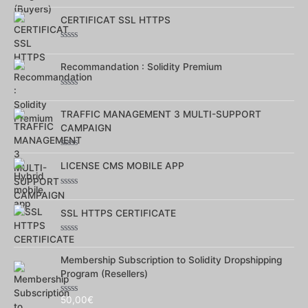
Note
0
sur
CERTIFICAT SSL HTTPS
5
Note
0
sur
Recommandation : Solidity Premium
5
Note
0
sur
TRAFFIC MANAGEMENT 3 MULTI-SUPPORT
5
CAMPAIGN
Note
0
LICENSE CMS MOBILE APP
sur
5
Note
0
sur
SSL HTTPS CERTIFICATE
5
Note
0
sur
Membership Subscription to Solidity Dropshipping
5
Program (Resellers)
50,00
€
Note