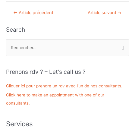
Navigation
←
Article précédent
Article suivant
→
de
l’article
Search
R
e
c
h
Prenons rdv ? – Let’s call us ?
e
r
Cliquer ici pour prendre un rdv avec l’un de nos consultants.
c
Click here to make an appointment with one of our
h
consultants.
e
r
Services
: