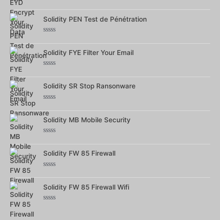
Note
0
sur
Solidity PEN Test de Pénétration
5
Note
0
sur
Solidity FYE Filter Your Email
5
Note
0
sur
Solidity SR Stop Ransonware
5
Note
0
sur
Solidity MB Mobile Security
5
Note
0
sur
Solidity FW 85 Firewall
5
Note
0
sur
Solidity FW 85 Firewall Wifi
5
Note
0