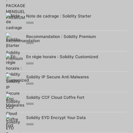
Note
0
sur
5
Note de cadrage : Solidity Starter
Note
0
sur
Recommandation : Solidity Premium
5
Note
0
sur
En régie horaire : Solidity Customized
5
Note
0
sur
Solidity IP Secure Anti Malwares
5
Note
0
sur
Solidity CCF Cloud Coffre Fort
5
Note
0
sur
Solidity EYD Encrypt Your Data
5
Note