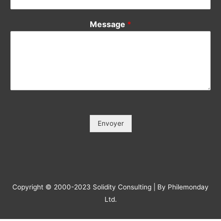
Votre Tél / Your Phone (*)
*
Votre e-mail / Your E-mail (*)
*
Veuillez saisir votre e-mail, afin que nous puissions vous
contacter pour le suivi.
Objet / Subject (*)
*
Message
*