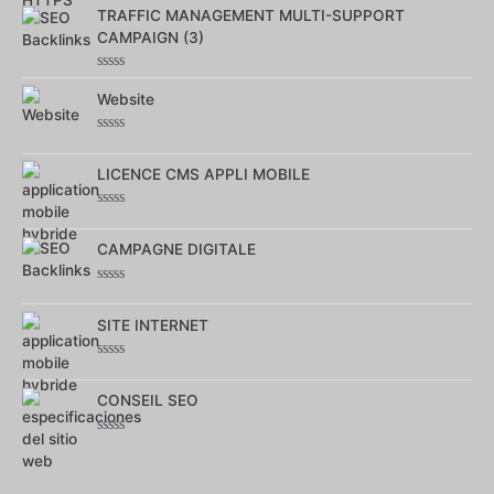
0
sur
TRAFFIC MANAGEMENT MULTI-SUPPORT
5
CAMPAIGN (3)
Note
0
Website
sur
5
Note
0
sur
LICENCE CMS APPLI MOBILE
5
Note
0
sur
CAMPAGNE DIGITALE
5
Note
0
sur
SITE INTERNET
5
Note
0
sur
CONSEIL SEO
5
Note
0
sur
5