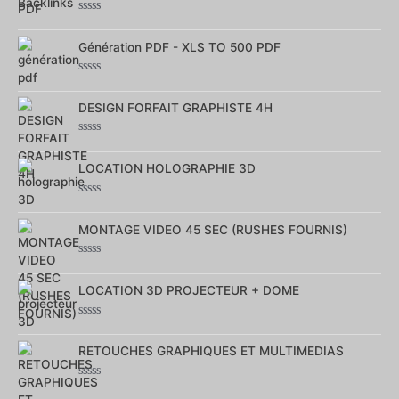
Note
0
sur
Génération PDF - XLS TO 500 PDF
5
Note
0
sur
DESIGN FORFAIT GRAPHISTE 4H
5
Note
0
sur
LOCATION HOLOGRAPHIE 3D
5
Note
0
sur
MONTAGE VIDEO 45 SEC (RUSHES FOURNIS)
5
Note
0
sur
LOCATION 3D PROJECTEUR + DOME
5
Note
0
sur
RETOUCHES GRAPHIQUES ET MULTIMEDIAS
5
Note