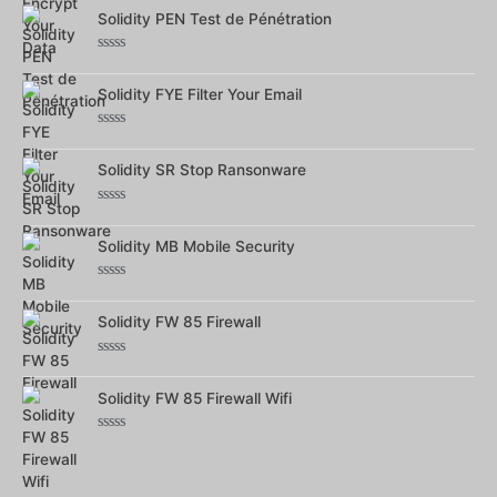
0
sur
Solidity PEN Test de Pénétration
5
Note
0
sur
Solidity FYE Filter Your Email
5
Note
0
sur
Solidity SR Stop Ransonware
5
Note
0
sur
Solidity MB Mobile Security
5
Note
0
sur
Solidity FW 85 Firewall
5
Note
0
sur
Solidity FW 85 Firewall Wifi
5
Note
0
sur
5