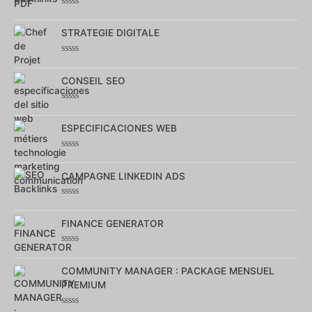
Note
0
sur
STRATEGIE DIGITALE
5
Note
0
sur
CONSEIL SEO
5
Note
0
sur
ESPECIFICACIONES WEB
5
Note
0
sur
CAMPAGNE LINKEDIN ADS
5
Note
0
sur
FINANCE GENERATOR
5
Note
0
sur
COMMUNITY MANAGER : PACKAGE MENSUEL
5
PREMIUM