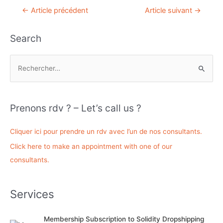
Navigation
←
Article précédent
Article suivant
→
de
l’article
Search
R
e
c
h
Prenons rdv ? – Let’s call us ?
e
r
Cliquer ici pour prendre un rdv avec l’un de nos consultants.
c
Click here to make an appointment with one of our
h
consultants.
e
r
Services
:
Membership Subscription to Solidity Dropshipping