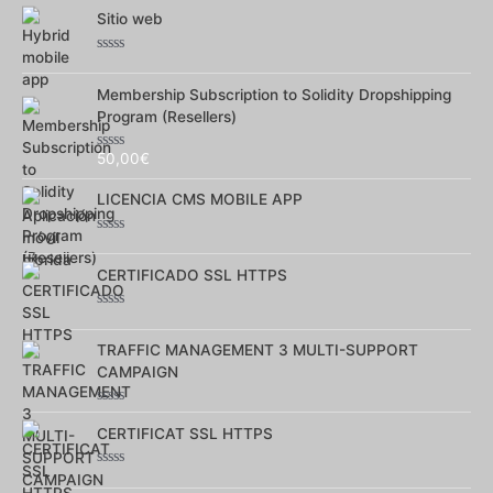
Sitio web
Note
0
sur
Membership Subscription to Solidity Dropshipping
5
Program (Resellers)
50,00
€
Note
0
sur
LICENCIA CMS MOBILE APP
5
Note
0
sur
CERTIFICADO SSL HTTPS
5
Note
0
sur
TRAFFIC MANAGEMENT 3 MULTI-SUPPORT
5
CAMPAIGN
Note
0
CERTIFICAT SSL HTTPS
sur
5
Note