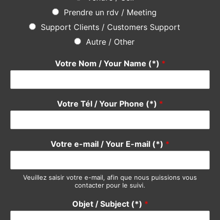
Une question ? Une suggestion ?
N’hésitez pas
en utilisant le formulaire ci-dessous, notre
équipe se fera un plaisir de vous répondre rapidement. Merci
Do not hesitate
using the form below, our team will be happy
to answer you quickly. Thank you.
Pour quel service avez-vous une suggestion ?
*
Devis / Quote - Appel d'offre
Acheter / Buy
Vendre / Sell
Prendre un rdv / Meeting
Support Clients / Customers Support
Autre / Other
Votre Nom / Your Name (*)
*