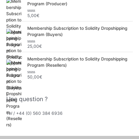
Program (Producer)
5,00
€
N
o
t
Membership Subscription to Solidity Dropshipping
e
0
Program (Buyers)
s
u
r
25,00
€
N
5
o
t
Membership Subscription to Solidity Dropshipping
e
0
Program (Resellers)
s
u
r
50,00
€
N
5
o
t
e
0
Une question ?
s
u
r
5
Tel
/ +44 (0) 560 384 6936