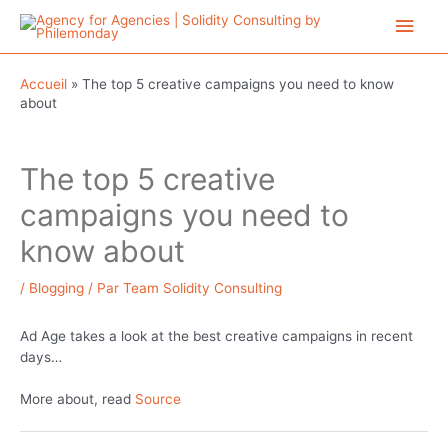
Aller
Men
au
contenu
princ
Accueil
»
The top 5 creative campaigns you need to know
about
The top 5 creative
campaigns you need to
know about
/
Blogging
/ Par
Team Solidity Consulting
Ad Age takes a look at the best creative campaigns in recent
days…
More about, read
Source