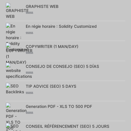
GRAPHISTE WEB
Note
0
sur
En régie horaire : Solidity Customized
5
Note
0
sur
COPYWRITER (1 MAN/DAY)
5
Note
0
sur
CONSEJO DE CONSEJO (SEO) 5 DÍAS
5
Note
0
sur
TIP ADVICE (SEO) 5 DAYS
5
Note
0
sur
Generation PDF - XLS TO 500 PDF
5
Note
0
sur
CONSEIL RÉFÉRENCEMENT (SEO) 5 JOURS
5