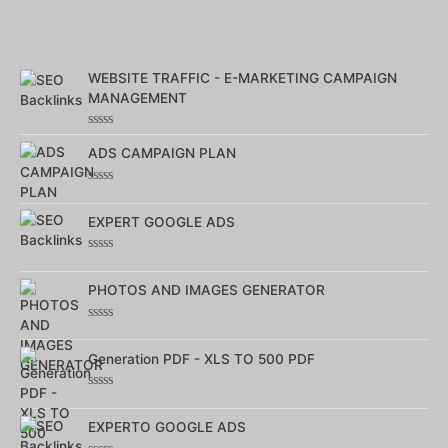
WEBSITE TRAFFIC - E-MARKETING CAMPAIGN
MANAGEMENT
Note
0
ADS CAMPAIGN PLAN
sur
5
Note
0
sur
EXPERT GOOGLE ADS
5
Note
0
sur
PHOTOS AND IMAGES GENERATOR
5
Note
0
sur
Generation PDF - XLS TO 500 PDF
5
Note
0
sur
EXPERTO GOOGLE ADS
5