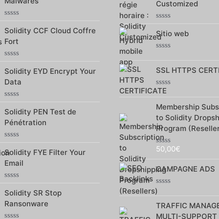
Malwares
5
Customized
5
Note
Note
Solidity CCF Cloud Coffre
0
Sitio web
0
sur
Fort
sur
5
5
Note
0
Note
SSL HTTPS CERT
Solidity EYD Encrypt Your
sur
0
5
sur
Data
5
Note
0
Note
Membership Subsc
sur
Solidity PEN Test de
0
5
to Solidity Drops
sur
Pénétration
5
Program (Reselle
Note
50,00
€
Note
Solidity FYE Filter Your
0
0
sur
Email
sur
5
CAMPAGNE ADS
5
Note
Note
Solidity SR Stop
0
0
sur
Ransonware
TRAFFIC MANAG
sur
5
5
MULTI-SUPPORT