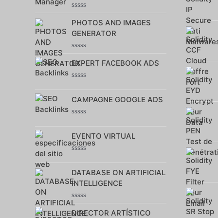
Note
PHOTOS AND IMAGES
0
sur
GENERATOR
5
Note
EXPERT FACEBOOK ADS
0
sur
5
Note
0
CAMPAGNE GOOGLE ADS
sur
5
Note
0
EVENTO VIRTUAL
sur
5
Note
0
DATABASE ON ARTIFICIAL
sur
5
INTELLIGENCE
Note
DIRECTOR ARTÍSTICO
0