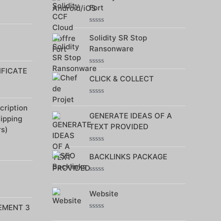
sur
Fort
5
Note
Solidity SR Stop
0
sur
Ransonware
5
IFICATE
Note
CLICK & COLLECT
0
sur
5
Note
ription
0
GENERATE IDEAS OF A
sur
hipping
5
TEXT PROVIDED
rs)
Note
BACKLINKS PACKAGE
0
sur
5
Note
0
Website
sur
5
EMENT 3
Note