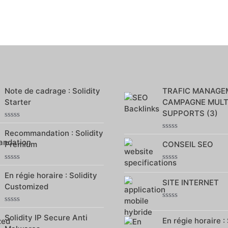
Note de cadrage : Solidity
TRAFIC MANAGE
Starter
CAMPAGNE MULT
SUPPORTS (3)
Note
Recommandation : Solidity
0
Note
sur
Premium
CONSEIL SEO
0
5
sur
5
Note
Note
En régie horaire : Solidity
0
0
SITE INTERNET
sur
sur
Customized
5
5
Note
Note
0
Solidity IP Secure Anti
0
En régie horaire : 
sur
sur