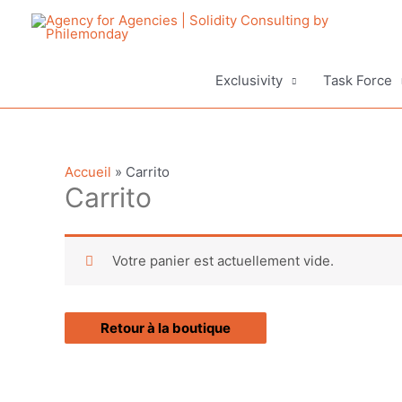
Aller
au
contenu
Exclusivity
Task Force
Accueil
»
Carrito
Carrito
Votre panier est actuellement vide.
Retour à la boutique