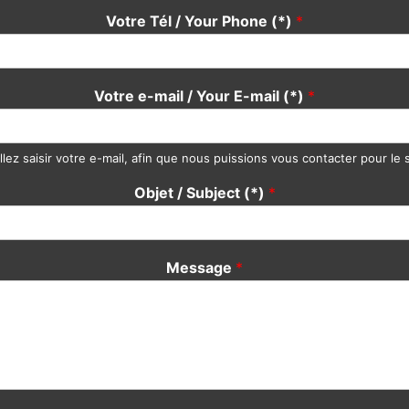
Votre Tél / Your Phone (*)
*
Votre e-mail / Your E-mail (*)
*
llez saisir votre e-mail, afin que nous puissions vous contacter pour le s
Objet / Subject (*)
*
Message
*