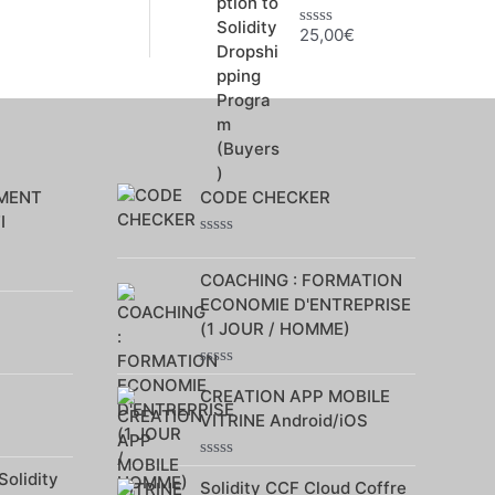
25,00
€
N
o
t
e
0
s
u
r
5
MENT
CODE CHECKER
I
Note
0
COACHING : FORMATION
sur
5
ECONOMIE D'ENTREPRISE
(1 JOUR / HOMME)
Note
CREATION APP MOBILE
0
sur
VITRINE Android/iOS
5
Note
Solidity
Solidity CCF Cloud Coffre
0