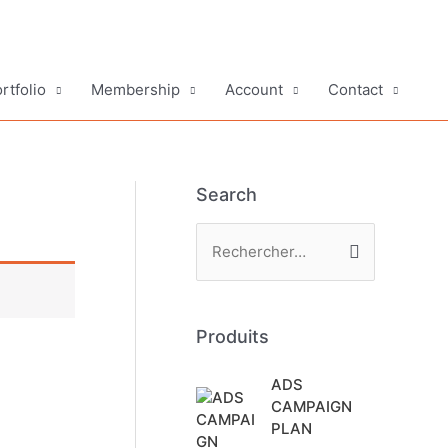
rtfolio
Membership
Account
Contact
Search
R
e
c
h
Produits
e
ADS
r
CAMPAIGN
c
PLAN
h