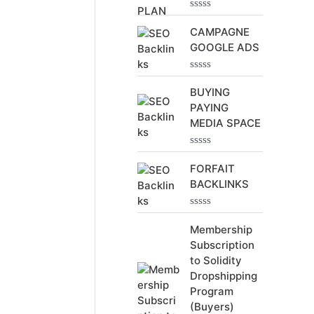
N
e
o
CAMPAGNE
t
r
GOOGLE ADS
e
0
s
N
u
:
o
BUYING
r
t
5
PAYING
e
0
MEDIA SPACE
s
u
r
N
5
o
FORFAIT
t
BACKLINKS
e
0
s
N
u
o
Membership
r
t
5
Subscription
e
0
to Solidity
s
Dropshipping
u
r
Program
5
(Buyers)