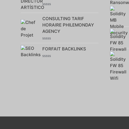
sur
5
Note
0
CONSULTING TARIF
sur
5
HORAIRE PHILEMONDAY
AGENCY
Note
FORFAIT BACKLINKS
0
sur
5
Note
0
sur
5