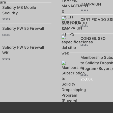
Note
CAMPAIGN
Solidity MB Mobile
0
sur
Security
5
Note
CERTIFICADO SS
0
sur
Note
5
Solidity FW 85 Firewall
0
Note
sur
0
5
CONSEIL SEO
sur
Note
5
0
Solidity FW 85 Firewall
sur
Note
5
Wifi
0
Membership Subsc
sur
5
to Solidity Drops
Note
Program (Buyers)
0
sur
5
25,00
€
Note
0
sur
5