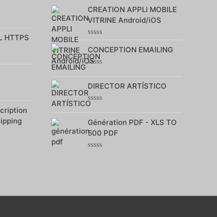
0
CREATION APPLI MOBILE
sur
5
VITRINE Android/iOS
L HTTPS
Note
CONCEPTION EMAILING
0
sur
5
Note
0
DIRECTOR ARTÍSTICO
sur
5
Note
ription
0
hipping
Génération PDF - XLS TO
sur
5
500 PDF
Note
0
sur
5